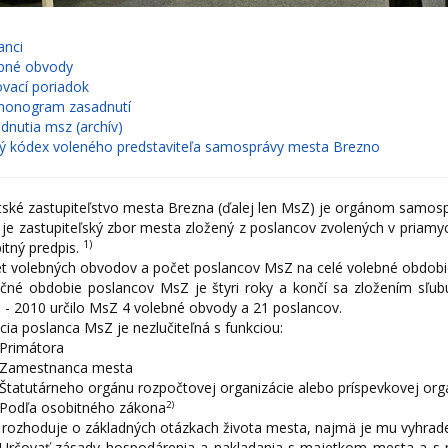
anci
bné obvody
vací poriadok
onogram zasadnutí
dnutia msz (archív)
ký kódex voleného predstaviteľa samosprávy mesta Brezno
ské zastupiteľstvo mesta Brezna (ďalej len MsZ) je orgánom samos
je zastupiteľský zbor mesta zložený z poslancov zvolených v priamy
1)
itný predpis.
t volebných obvodov a počet poslancov MsZ na celé volebné obdobie
čné obdobie poslancov MsZ je štyri roky a končí sa zložením sľ
 - 2010 určilo MsZ 4 volebné obvody a 21 poslancov.
cia poslanca MsZ je nezlučiteľná s funkciou:
Primátora
Zamestnanca mesta
Štatutárneho orgánu rozpočtovej organizácie alebo príspevkovej or
2)
Podľa osobitného zákona
rozhoduje o základných otázkach života mesta, najmä je mu vyhrad
Určovať zásady hospodárenia a nakladania s majetkom mesta a s ma