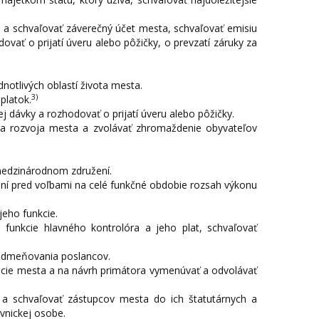
 a schvaľovať záverečný účet mesta, schvaľovať emisiu
vať o prijatí úveru alebo pôžičky, o prevzatí záruky za
notlivých oblastí života mesta.
3)
platok.
j dávky a rozhodovať o prijatí úveru alebo pôžičky.
a a rozvoja mesta a zvolávať zhromaždenie obyvateľov
medzinárodnom združení.
dní pred voľbami na celé funkčné obdobie rozsah výkonu
eho funkcie.
 funkcie hlavného kontrolóra a jeho plat, schvaľovať
 odmeňovania poslancov.
zácie mesta a na návrh primátora vymenúvať a odvolávať
 a schvaľovať zástupcov mesta do ich štatutárnych a
vnickej osobe.