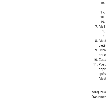
MsZ 
Mest
tret
Usta
dní 
Zasa
Post
príp
spôs
Mest
zdroj: zá
Štatút me
---------------