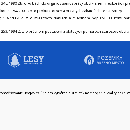
č. 346/1990 Zb. o voľbách do orgánov samosprávy obcí v znení neskorších p
ákon č. 154/2001 Zb. o prokurátoroch a právnych čakateľoch prokuratúry
č. 582/2004 Z. z. o miestnych daniach a miestnom poplatku za komuná
. 253/1994 Z. z. o právnom postavení a platových pomeroch starostov obcí a
CIE HODINY:
KONTAKT
ažďovanie údajov za účelom vytvárania štatistík na zlepšenie kvality našej 
zenie kliknite tu:
048/28 56 301, 048/28 56 302
e hodiny
podatelna@brezno.sk
šia prestávka
2.30