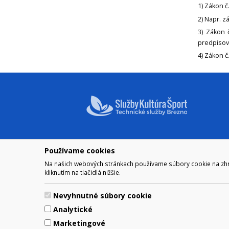
1) Zákon 
2) Napr. z
3) Zákon 
predpisov
4)
Zákon č
Používame cookies
NAVIGÁCIA
OTVÁRA
Na našich webových stránkach používame súbory cookie na zhrom
Mesto Brezno
Pre zobra
kliknutím na tlačidlá nižšie.
Otváraci
Samospráva
Obedňaj
Kultúra a šport
Nevyhnutné súbory cookie
11.30 – 1
Kontakt
Analytické
Marketingové