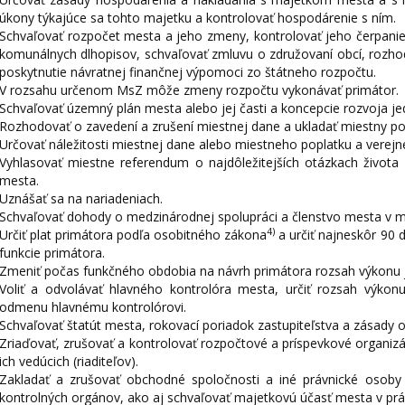
úkony týkajúce sa tohto majetku a kontrolovať hospodárenie s ním.
Schvaľovať rozpočet mesta a jeho zmeny, kontrolovať jeho čerpanie
komunálnych dlhopisov, schvaľovať zmluvu o združovaní obcí, rozhodo
poskytnutie návratnej finančnej výpomoci zo štátneho rozpočtu.
V rozsahu určenom MsZ môže zmeny rozpočtu vykonávať primátor.
Schvaľovať územný plán mesta alebo jej časti a koncepcie rozvoja jed
Rozhodovať o zavedení a zrušení miestnej dane a ukladať miestny po
Určovať náležitosti miestnej dane alebo miestneho poplatku a verejne
Vyhlasovať miestne referendum o najdôležitejších otázkach život
mesta.
Uznášať sa na nariadeniach.
Schvaľovať dohody o medzinárodnej spolupráci a členstvo mesta v 
4)
Určiť plat primátora podľa osobitného zákona
a určiť najneskôr 90 
funkcie primátora.
Zmeniť počas funkčného obdobia na návrh primátora rozsah výkonu j
Voliť a odvolávať hlavného kontrolóra mesta, určiť rozsah výkonu
odmenu hlavnému kontrolórovi.
Schvaľovať štatút mesta, rokovací poriadok zastupiteľstva a zásady
Zriaďovať, zrušovať a kontrolovať rozpočtové a príspevkové organi
ich vedúcich (riaditeľov).
Zakladať a zrušovať obchodné spoločnosti a iné právnické osoby
kontrolných orgánov, ako aj schvaľovať majetkovú účasť mesta v prá