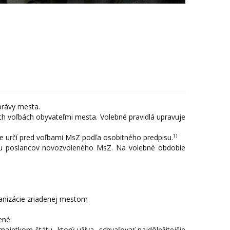
právy mesta.
ch voľbách obyvateľmi mesta. Volebné pravidlá upravuje
1)
 určí pred voľbami MsZ podľa osobitného predpisu.
ubu poslancov novozvoleného MsZ. Na volebné obdobie
ganizácie zriadenej mestom
ené:
jetkom štátu, ktorý užíva, schvaľovať najdôležitejšie