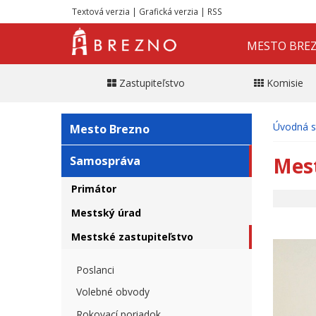
Textová verzia
|
Grafická verzia
|
RSS
MESTO BRE
Zastupiteľstvo
Komisie
Úvodná s
Mesto Brezno
Mest
Samospráva
Primátor
Mestský úrad
Mestské zastupiteľstvo
Poslanci
Volebné obvody
Rokovací poriadok