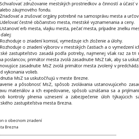
Schvaľovať združovanie mestských prostriedkov a činností a účasť v
alebo záujmového fondu.
Zriaďovať a zrušovať orgány potrebné na samosprávu mesta a určova
Udeľovať čestné občianstvo mesta, mestské vyznamenania a ceny.
Ustanoviť erb mesta, vlajku mesta, pečať mesta, prípadne znelku mes
ďalej:
Rozhoduje o zriadení komisií, vymedzuje ich zloženie a úlohy.
Rozhoduje o zriadení výborov v mestských častiach a o vymedzení ic
ské zastupiteľstvo zasadá podľa potreby, najmenej však raz za tr
ina poslancov, primátor mesta zvolá zasadnutie MsZ tak, aby sa uskut
novujúce zasadnutie MsZ zvolá primátor mesta zvolený v predchádz
od vykonania volieb.
dnutia MsZ sa uskutočňujú v meste Brezne.
avenie a pôsobnosť MsZ, spôsob zvolávania ustanovujúceho zasad
ravu materiálov a ich expedovanie, spôsob uznášania sa a prijíma
ob kontroly plnenia uznesení a zabezpečenie úloh týkajúcich 
ského zastupiteľstva mesta Brezna.
kon o obecnom zriadení
sta Brezna
----------------------------------------------------------------------------------------------