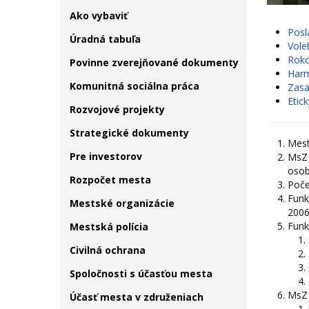
Ako vybaviť
Posl
Úradná tabuľa
Vole
Roko
Povinne zverejňované dokumenty
Harm
Komunitná sociálna práca
Zasa
Etic
Rozvojové projekty
Strategické dokumenty
Mest
Pre investorov
MsZ 
osob
Rozpočet mesta
Poče
Funk
Mestské organizácie
2006
Funk
Mestská polícia
Civilná ochrana
Spoločnosti s účasťou mesta
MsZ 
Účasť mesta v združeniach