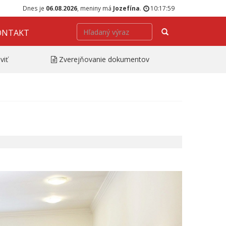
Dnes je
06.08.2026
, meniny má
Jozefína
.
10:18:00
Hľadať
ONTAKT
viť
Zverejňovanie dokumentov