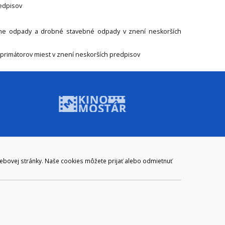
redpisov
lne odpady a drobné stavebné odpady v znení neskorších
 primátorov miest v znení neskorších predpisov
ADRESA
webovej stránky. Naše cookies môžete prijať alebo odmietnuť
Mestský úrad Brezno
Námestie gen. M. R. Štefánika 1
977 01 Brezno
Slovakia (Slovak Republic)