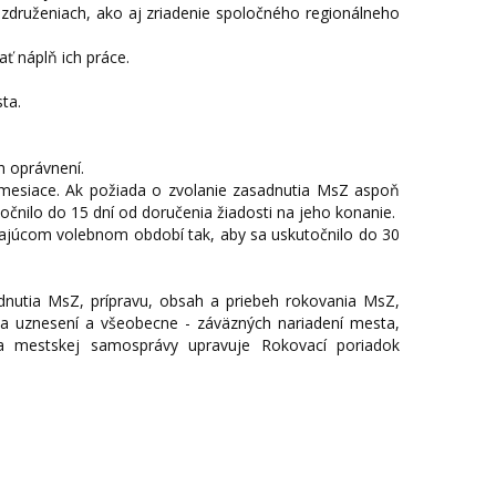
 združeniach, ako aj zriadenie spoločného regionálneho
ť náplň ich práce.
ta.
h oprávnení.
i mesiace. Ak požiada o zvolanie zasadnutia MsZ aspoň
očnilo do 15 dní od doručenia žiadosti na jeho konanie.
ajúcom volebnom období tak, aby sa uskutočnilo do 30
nutia MsZ, prípravu, obsah a priebeh rokovania MsZ,
nia uznesení a všeobecne - záväzných nariadení mesta,
sa mestskej samosprávy upravuje Rokovací poriadok