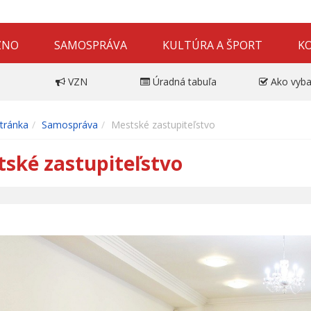
ZNO
SAMOSPRÁVA
KULTÚRA A ŠPORT
K
VZN
Úradná tabuľa
Ako vyba
tránka
Samospráva
Mestské zastupiteľstvo
ské zastupiteľstvo