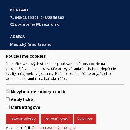
KONTAKT
048/28 56 301, 048/28 56 302
podatelna@brezno.sk
ADRESA
Mestský úrad Brezno
Námestie gen. M. R. Štefánika 1
Používame cookies
977 01 Brezno
Na našich webových stránkach používame súbory cookie na
Slovakia (Slovak Republic)
zhromažďovanie údajov za účelom vytvárania štatistík na zlepšenie
kvality našej webovej stránky. Naše cookies môžete prijať alebo
odmietnuť kliknutím na tlačidlá nižšie.
Nevyhnutné súbory cookie
© 2017 Mesto Brezno, Námestie gen. M. R. Štefánika 1, Brezno
Analytické
977 01 Tel.: 048/28 56 301, 048/28 56 302 Email:
webmaster@brezno.sk
Marketingové
Za obsah zodpovedá Mesto Brezno. Technický prevádzkovateľ:
Arrabella, s.r.o. , Pod Donátom 12/136 Žiar nad Hronom 965 01
Povoliť všetky
Povoliť výber
Zakázať
podpora@internetova-stranka.sk
Prehlásenie o prístupnosti
Ochrana osobných údajov
Viac informácií:
Ochrana osobných údajov