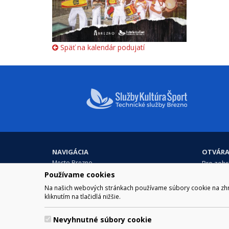
Späť na kalendár podujatí
NAVIGÁCIA
OTVÁRA
Mesto Brezno
Pre zobra
Otváraci
Samospráva
Používame cookies
Obedňaj
Kultúra a šport
Na našich webových stránkach používame súbory cookie na zhrom
11.30 – 1
Kontakt
kliknutím na tlačidlá nižšie.
Nevyhnutné súbory cookie