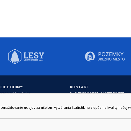
CIE HODINY:
KONTAKT
zenie kliknite tu:
048/28 56 301, 048/28 56 302
e hodiny
podatelna@brezno.sk
šia prestávka
ažďovanie údajov za účelom vytvárania štatistík na zlepšenie kvality našej 
2.30