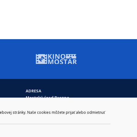
ADRESA
Mestský úrad Brezno
Námestie gen. M. R. Štefánika 1
977 01 Brezno
webovej stránky. Naše cookies môžete prijať alebo odmietnuť
Slovakia (Slovak Republic)