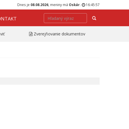
Dnes je
08.08.2026
, meniny má
Oskár
.
16:45:57
Hľadať
ONTAKT
viť
Zverejňovanie dokumentov