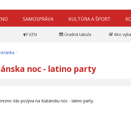
ZNO
SAMOSPRÁVA
KULTÚRA A ŠPORT
K
VZN
Úradná tabuľa
Ako vyba
stránka
ánska noc - latino party
rezno Vás pozýva na Kubánsku noc - latino party.