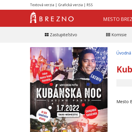
Textová verzia
|
Grafická verzia
|
RSS
MESTO BRE
Zastupiteľstvo
Komisie
Úvodná 
Kub
Mesto B