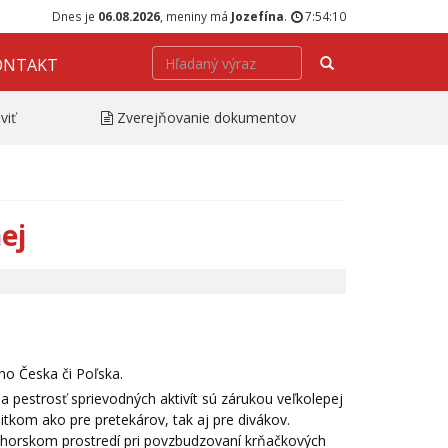
Dnes je
06.08.2026
, meniny má
Jozefína
.
7:54:10
Hľadať
ONTAKT
viť
Zverejňovanie dokumentov
ej
ho Česka či Poľska.
 a pestrosť sprievodných aktivít sú zárukou veľkolepej
tkom ako pre pretekárov, tak aj pre divákov.
m horskom prostredí pri povzbudzovaní krňačkových