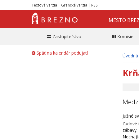
Textová verzia
|
Grafická verzia
|
RSS
MESTO BRE
Zastupiteľstvo
Komisie
Späť na kalendár podujatí
Úvodná 
Krň
Medzi
Južné sv
Ľudové t
zábavy.
Nechajt