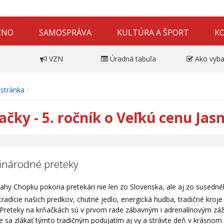
ZNO
SAMOSPRÁVA
KULTÚRA A ŠPORT
K
VZN
Úradná tabuľa
Ako vyba
stránka
ačky - 5. ročník o Veľkú cenu Jasn
národné preteky
ahy Chopku pokoria pretekári nie len zo Slovenska, ale aj zo susedné
radície našich predkov, chutné jedlo, energická hudba, tradičné kroje
 Preteky na krňačkách sú v prvom rade zábavným i adrenalínovým záži
e sa zlákať týmto tradičným podujatím aj vy a strávte deň v krásno