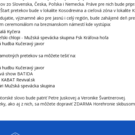
ov zo Slovenska, Česka, Poľska i Nemecka. Práve pre nich bude pripr
Štart pretekov bude v lokalite Kosodrevina a cieľová zóna v lokalite 
dujatie, významné ako pre Jasnú i celý región, bude zahájené deň pr
ím ceremoniálom na breznianskom námestí kde vystúpia:
alá Kyčera
ľski chlopi - Mužská spevácka skupina Fsk Kráľova hoľa
á hudba
Kučeravý javor
amotných pretekov sa môžete tešiť na:
ú hudbu
Kučeravý javor
ová show BATIDA
u
KABAT Revival.sk
ri Mužská spevácka skupina
orské slovo bude patriť Petre Juskovej a Veronike Švantnerovej.
eky, ako aj z nich, sa môžete dopraviť ZDARMA Horehronie skibusom,