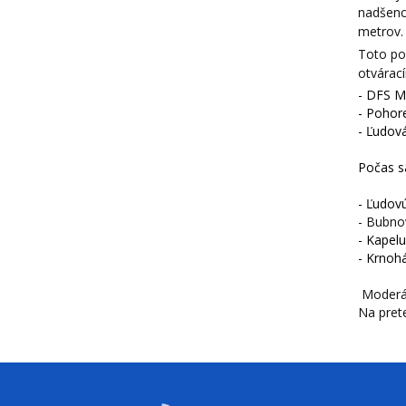
nadšenc
metrov. 
Toto po
otvárac
- DFS M
-
Pohore
- Ľudov
Počas s
- Ľudov
- Bubn
- Kapel
-
Krnohá
Moderát
Na pret