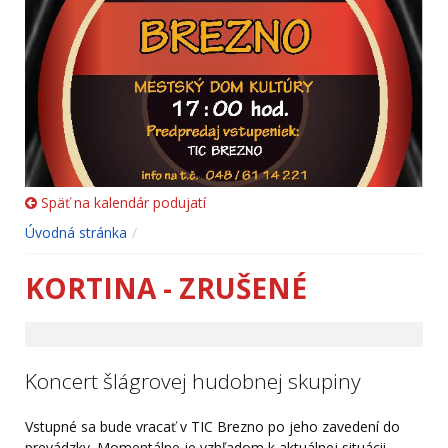
Späť na kalendár podujatí
Úvodná stránka
KORTINA - ZRUŠENÉ
Koncert šlágrovej hudobnej skupiny
Vstupné sa bude vracať v TIC Brezno po jeho zavedení do
prevádzky. Momentálne je vzhľadom k aktuálnej situácii