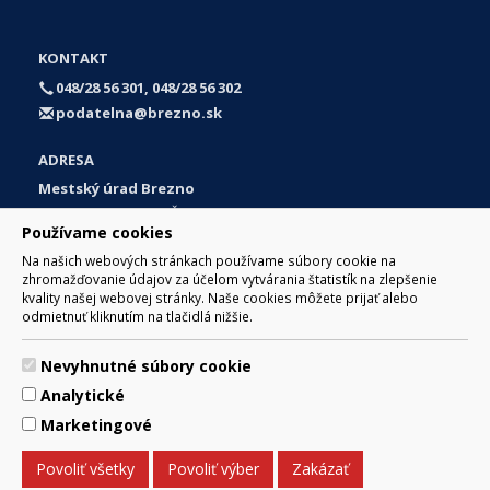
KONTAKT
048/28 56 301, 048/28 56 302
podatelna@brezno.sk
ADRESA
Mestský úrad Brezno
Námestie gen. M. R. Štefánika 1
Používame cookies
977 01 Brezno
Na našich webových stránkach používame súbory cookie na
Slovakia (Slovak Republic)
zhromažďovanie údajov za účelom vytvárania štatistík na zlepšenie
kvality našej webovej stránky. Naše cookies môžete prijať alebo
odmietnuť kliknutím na tlačidlá nižšie.
Nevyhnutné súbory cookie
© 2017 Mesto Brezno, Námestie gen. M. R. Štefánika 1, Brezno
Analytické
977 01 Tel.: 048/28 56 301, 048/28 56 302 Email:
webmaster@brezno.sk
Marketingové
Za obsah zodpovedá Mesto Brezno. Technický prevádzkovateľ:
Arrabella, s.r.o. , Pod Donátom 12/136 Žiar nad Hronom 965 01
Povoliť všetky
Povoliť výber
Zakázať
podpora@internetova-stranka.sk