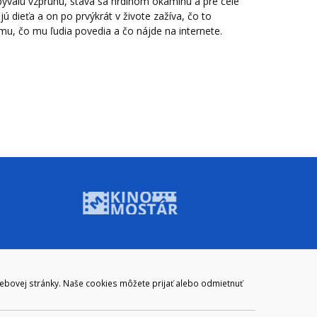
bývalú vzpruhu, stáva sa hrdinom okamihu a pre celé
 dieťa a on po prvýkrát v živote zažíva, čo to
mu, čo mu ľudia povedia a čo nájde na internete.
ADRESA
webovej stránky. Naše cookies môžete prijať alebo odmietnuť
Mestský úrad Brezno
Námestie gen. M. R. Štefánika 1