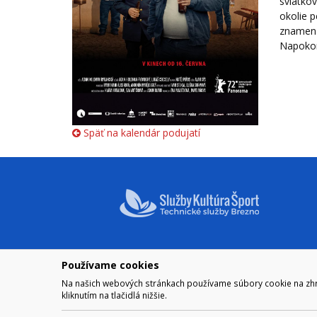
sviatkov
okolie p
znamená 
Napokon 
Späť na kalendár podujatí
Používame cookies
NAVIGÁCIA
OTVÁRA
Na našich webových stránkach používame súbory cookie na zhrom
Mesto Brezno
Pre zobra
kliknutím na tlačidlá nižšie.
Otváraci
Samospráva