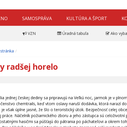
ZNO
SAMOSPRÁVA
KULTÚRA A ŠPORT
K
VZN
Úradná tabuľa
Ako vyba
stránka
y radšej horelo
ia jednej českej dediny sa pripravujú na Veľkú noc, jarmok je v plno
enstvo chemtrails, keď vtom oslavy naruší dodávka, ktorá narazí do 
je však úplne jasné, že šlo o teroristický útok. Bezpečnosť celej obce
 práce. Náčelník požiarnického zboru a jeho zástupca sú celoživotní p
 ostatnými hasičmi sa púšťajú do pátrania po páchateľovi a okrem to