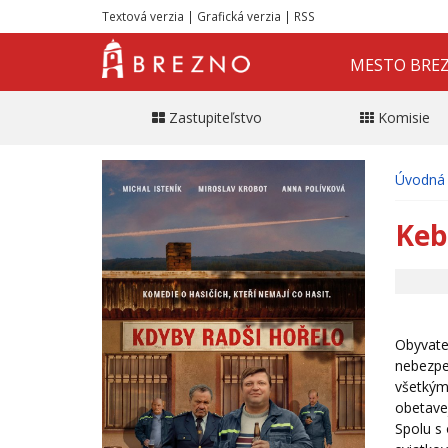
Textová verzia
|
Grafická verzia
|
RSS
MESTO BRE
Zastupiteľstvo
Komisie
Úvodná 
Keb
Obyvatel
nebezpeč
všetkým 
obetavej
Spolu s