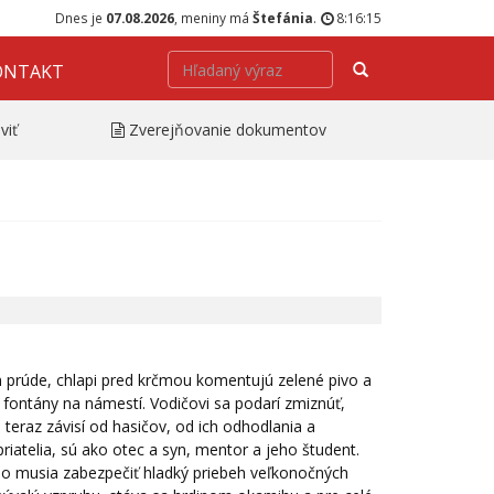
Dnes je
07.08.2026
, meniny má
Štefánia
.
8:16:15
Hľadať
ONTAKT
viť
Zverejňovanie dokumentov
m prúde, chlapi pred krčmou komentujú zelené pivo a
fontány na námestí. Vodičovi sa podarí zmiznúť,
 teraz závisí od hasičov, od ich odhodlania a
riatelia, sú ako otec a syn, mentor a jeho študent.
ho musia zabezpečiť hladký priebeh veľkonočných