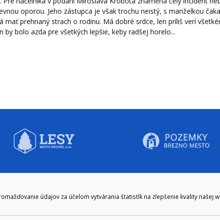
. Pre náčelníka v podaní Miroslava Krobota znamená celý incident ne
evnou oporou. Jeho zástupca je však trochu neistý, s manželkou čakajú
mať prehnaný strach o rodinu. Má dobré srdce, len príliš verí všetké
by bolo azda pre všetkých lepšie, keby radšej horelo...
CIE HODINY:
KONTAKT
ažďovanie údajov za účelom vytvárania štatistík na zlepšenie kvality našej 
zenie kliknite tu:
048/28 56 301, 048/28 56 302
e hodiny
podatelna@brezno.sk