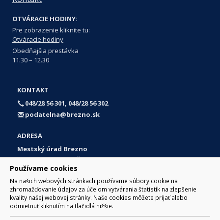
OTVÁRACIE HODINY:
Pre zobrazenie kliknite tu:
Otváracie hodiny
Obedňajšia prestávka
11.30 – 12.30
KONTAKT
048/28 56 301, 048/28 56 302
podatelna@brezno.sk
ADRESA
Mestský úrad Brezno
Námestie gen. M. R. Štefánika 1
Používame cookies
977 01 Brezno
Na našich webových stránkach používame súbory cookie na
Slovakia (Slovak Republic)
zhromažďovanie údajov za účelom vytvárania štatistík na zlepšenie
kvality našej webovej stránky. Naše cookies môžete prijať alebo
odmietnuť kliknutím na tlačidlá nižšie.