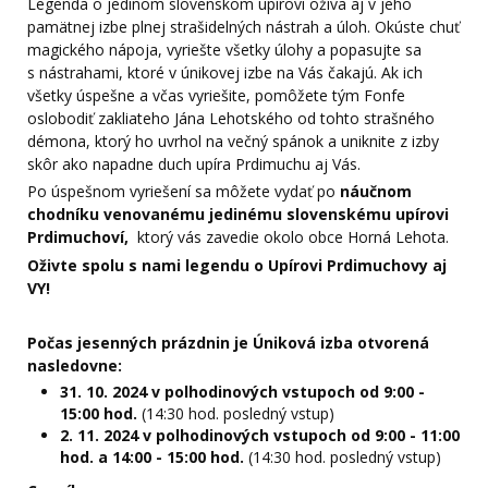
Legenda o jedinom slovenskom upírovi ožíva aj v jeho
pamätnej izbe plnej strašidelných nástrah a úloh. Okúste chuť
magického nápoja, vyriešte všetky úlohy a popasujte sa
s nástrahami, ktoré v únikovej izbe na Vás čakajú. Ak ich
všetky úspešne a včas vyriešite, pomôžete tým Fonfe
oslobodiť zakliateho Jána Lehotského od tohto strašného
démona, ktorý ho uvrhol na večný spánok a uniknite z izby
skôr ako napadne duch upíra Prdimuchu aj Vás.
Po úspešnom vyriešení sa môžete vydať po
náučnom
chodníku venovanému jedinému slovenskému upírovi
Prdimuchoví,
ktorý vás zavedie okolo obce Horná Lehota.
Oživte spolu s nami legendu o Upírovi Prdimuchovy aj
VY!
Počas jesenných prázdnin je Úniková izba otvorená
nasledovne:
31. 10. 2024 v polhodinových vstupoch od 9:00 -
15:00 hod.
(14:30 hod. posledný vstup)
2. 11. 2024 v polhodinových vstupoch od 9:00 - 11:00
hod. a 14:00 - 15:00 hod.
(14:30 hod. posledný vstup)