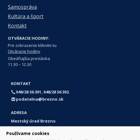
Samospráva
Kultúra a šport
Kontakt
OTVÁRACIE HODINY:
Pre zobrazenie kliknite tu:
Otváracie hodiny
Obedňajšia prestávka
11.30 – 12.30
KONTAKT
048/28 56 301, 048/28 56 302
podatelna@brezno.sk
ADRESA
Mestský úrad Brezno
Námestie gen. M. R. Štefánika 1
Používame cookies
977 01 Brezno