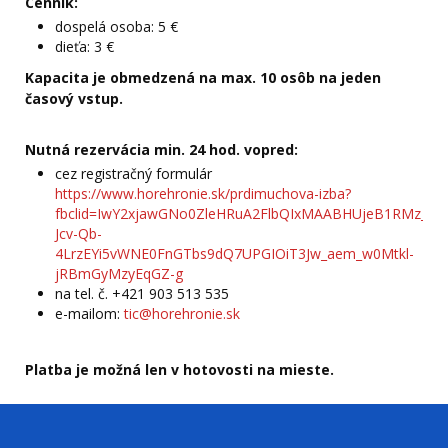
Cenník:
dospelá osoba: 5 €
dieťa: 3 €
Kapacita je obmedzená na max. 10 osôb na jeden
časový vstup.
Nutná rezervácia min. 24 hod. vopred:
cez registračný formulár
https://www.horehronie.sk/prdimuchova-izba?
fbclid=IwY2xjawGNo0ZleHRuA2FlbQIxMAABHUjeB1RMz_w
Jcv-Qb-
4LrzEYi5vWNE0FnGTbs9dQ7UPGIOiT3Jw_aem_w0Mtkl-
jRBmGyMzyEqGZ-g
na tel. č. +421 903 513 535
e-mailom:
tic@horehronie.sk
Platba je možná len v hotovosti na mieste.