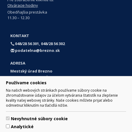
Otváracie hodiny
Obedňajšia prestávka
11.30 – 12.30
KONTAKT
048/28 56 301, 048/28 56 302
podatelna@brezno.sk
ADRESA
Mestský úrad Brezno
Námestie gen. M. R. Štefánika 1
Používame cookies
977 01 Brezno
Na našich webových stránkach používame súbory cookie na
Slovakia (Slovak Republic)
zhromažďovanie údajov za účelom vytvárania štatistík na zlepšenie
kvality našej webovej stránky. Naše cookies môžete prijať alebo
odmietnuť kliknutím na tlačidlá nižšie.
Nevyhnutné súbory cookie
© 2017 Mesto Brezno, Námestie gen. M. R. Štefánika 1, Brezno
Analytické
977 01 Tel.: 048/28 56 301, 048/28 56 302 Email: