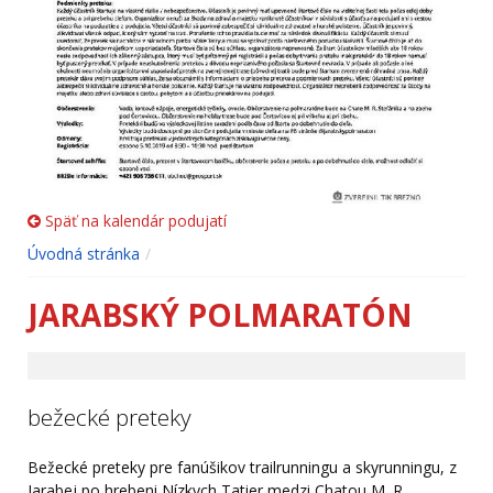
Späť na kalendár podujatí
Úvodná stránka
JARABSKÝ POLMARATÓN
bežecké preteky
Bežecké preteky pre fanúšikov trailrunningu a skyrunningu, z
Jarabej po hrebeni Nízkych Tatier medzi Chatou M. R.