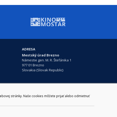
ADRESA
Mestský úrad Brezno
Námestie gen. M. R. Štefánika 1
977 01 Brezno
Slovakia (Slovak Republic)
ail:
webmaster@brezno.sk
m 965 01 podpora@internetova-stranka.sk
webovej stránky. Naše cookies môžete prijať alebo odmietnuť