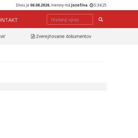
Dnes je
06.08.2026
, meniny má
Jozefína
.
5:34:25
Hľadať
ONTAKT
viť
Zverejňovanie dokumentov