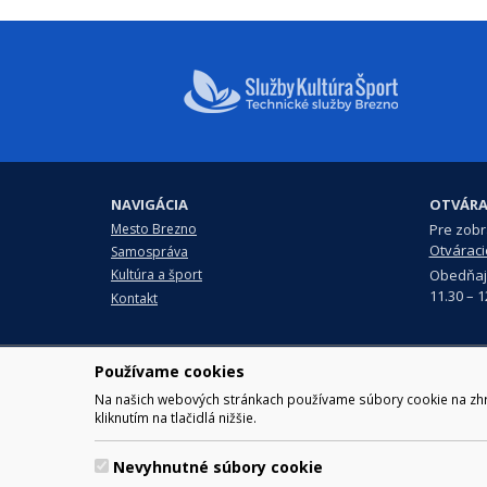
NAVIGÁCIA
OTVÁRA
Mesto Brezno
Pre zobra
Otváraci
Samospráva
Obedňaj
Kultúra a šport
11.30 – 1
Kontakt
Používame cookies
© 2017 Mesto Brezno, Námesti
Za obsah zodpovedá Mesto Brezno. Techn
Na našich webových stránkach používame súbory cookie na zhrom
kliknutím na tlačidlá nižšie.
Nevyhnutné súbory cookie