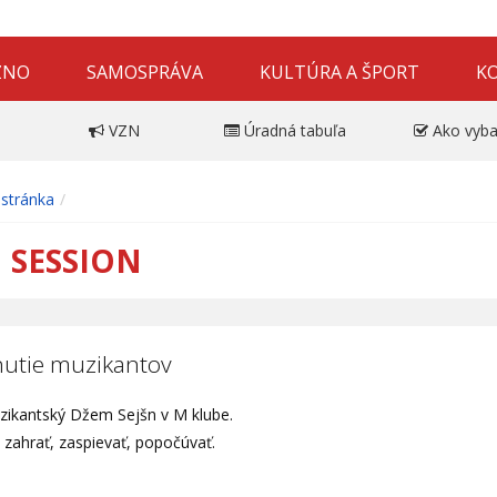
ZNO
SAMOSPRÁVA
KULTÚRA A ŠPORT
K
VZN
Úradná tabuľa
Ako vyba
stránka
 SESSION
nutie muzikantov
zikantský Džem Sejšn v M klube.
i zahrať, zaspievať, popočúvať.