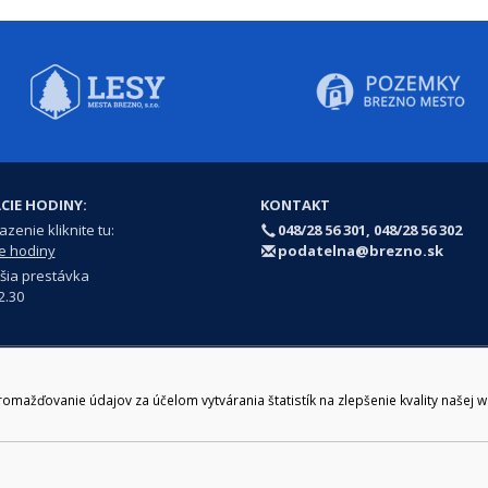
CIE HODINY:
KONTAKT
zenie kliknite tu:
048/28 56 301, 048/28 56 302
e hodiny
podatelna@brezno.sk
šia prestávka
2.30
e gen. M. R. Štefánika 1, Brezno 977 01 Tel.: 048/28 56 301, 048/28 56 302 Em
ický prevádzkovateľ: Arrabella, s.r.o. , Pod Donátom 12/136 Žiar nad Hrono
ažďovanie údajov za účelom vytvárania štatistík na zlepšenie kvality našej 
Prehlásenie o prístupnosti
Ochrana osobných údajov