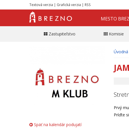
Textová verzia
|
Grafická verzia
|
RSS
MESTO BRE
Zastupiteľstvo
Komisie
Úvodná 
JAM
Stret
Prvý mu
Príďte s
Späť na kalendár podujatí