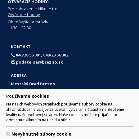
OTVÁRACIE HODINY:
Pre zobrazenie kliknite tu:
Otváracie hodiny
Obedňajšia prestávka
11.30 – 12.30
KONTAKT
048/28 56 301, 048/28 56 302
podatelna@brezno.sk
ADRESA
Mestský úrad Brezno
Námestie gen. M. R. Štefánika 1
Používame cookies
977 01 Brezno
Na našich webových stránkach používame súbory cookie na
Slovakia (Slovak Republic)
zhromažďovanie údajov za účelom vytvárania štatistík na zlepšenie
kvality našej webovej stránky. Naše cookies môžete prijať alebo
odmietnuť kliknutím na tlačidlá nižšie.
Nevyhnutné súbory cookie
© 2017 Mesto Brezno, Námestie gen. M. R. Štefánika 1, Brezno