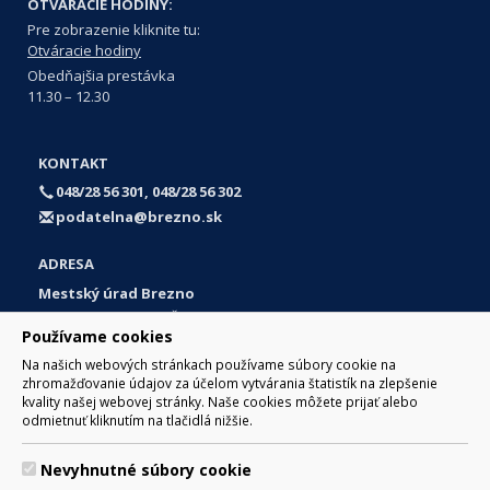
OTVÁRACIE HODINY:
Pre zobrazenie kliknite tu:
Otváracie hodiny
Obedňajšia prestávka
11.30 – 12.30
KONTAKT
048/28 56 301, 048/28 56 302
podatelna@brezno.sk
ADRESA
Mestský úrad Brezno
Námestie gen. M. R. Štefánika 1
Používame cookies
977 01 Brezno
Na našich webových stránkach používame súbory cookie na
Slovakia (Slovak Republic)
zhromažďovanie údajov za účelom vytvárania štatistík na zlepšenie
kvality našej webovej stránky. Naše cookies môžete prijať alebo
odmietnuť kliknutím na tlačidlá nižšie.
Nevyhnutné súbory cookie
© 2017 Mesto Brezno, Námestie gen. M. R. Štefánika 1, Brezno