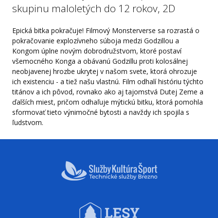
skupinu maloletých do 12 rokov, 2D
Epická bitka pokračuje! Filmový Monsterverse sa rozrastá o
pokračovanie explozívneho súboja medzi Godzillou a
Kongom úplne novým dobrodružstvom, ktoré postaví
všemocného Konga a obávanú Godzillu proti kolosálnej
neobjavenej hrozbe ukrytej v našom svete, ktorá ohrozuje
ich existenciu - a tiež našu vlastnú. Film odhalí históriu týchto
titánov a ich pôvod, rovnako ako aj tajomstvá Dutej Zeme a
ďalších miest, pričom odhaľuje mýtickú bitku, ktorá pomohla
sformovať tieto výnimočné bytosti a navždy ich spojila s
ľudstvom.