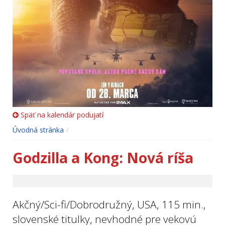
Späť na kalendár podujatí
Úvodná stránka
Godzilla a Kong: Nová ríša
Akčný/Sci-fi/Dobrodružný, USA, 115 min.,
slovenské titulky, nevhodné pre vekovú