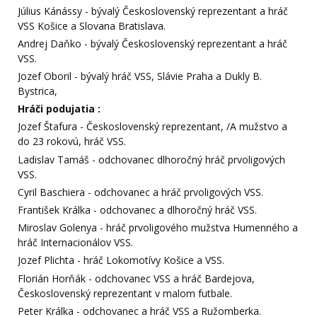
Július Kánássy - bývalý Československý reprezentant a hráč
VSS Košice a Slovana Bratislava.
Andrej Daňko - bývalý Československý reprezentant a hráč
VSS.
Jozef Oboril - bývalý hráč VSS, Slávie Praha a Dukly B.
Bystrica,
Hráči podujatia :
Jozef Štafura - Československý reprezentant, /A mužstvo a
do 23 rokovú, hráč VSS.
Ladislav Tamáš - odchovanec dlhoročný hráč prvoligových
VSS.
Cyril Baschiera - odchovanec a hráč prvoligových VSS.
František Králka - odchovanec a dlhoročný hráč VSS.
Miroslav Golenya - hráč prvoligového mužstva Humenného a
hráč Internacionálov VSS.
Jozef Plichta - hráč Lokomotívy Košice a VSS.
Florián Horňák - odchovanec VSS a hráč Bardejova,
Československý reprezentant v malom futbale.
Peter Králka - odchovanec a hráč VSS a Ružomberka.