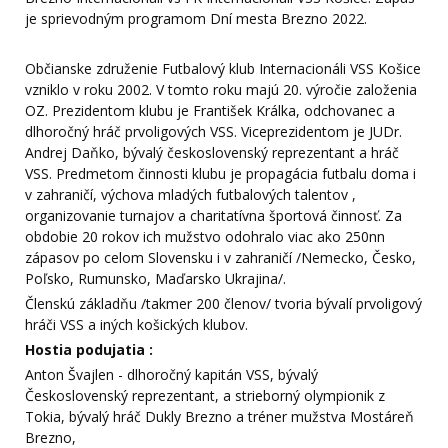
je sprievodným programom Dní mesta Brezno 2022.
Občianske združenie Futbalový klub Internacionáli VSS Košice
vzniklo v roku 2002. V tomto roku majú 20. výročie založenia
OZ. Prezidentom klubu je František Králka, odchovanec a
dlhoročný hráč prvoligových VSS. Viceprezidentom je JUDr.
Andrej Daňko, bývalý československý reprezentant a hráč
VSS. Predmetom činnosti klubu je propagácia futbalu doma i
v zahraničí, výchova mladých futbalových talentov ,
organizovanie turnajov a charitatívna športová činnosť. Za
obdobie 20 rokov ich mužstvo odohralo viac ako 250nn
zápasov po celom Slovensku i v zahraničí /Nemecko, Česko,
Poľsko, Rumunsko, Maďarsko Ukrajina/.
Členskú základňu /takmer 200 členov/ tvoria bývalí prvoligový
hráči VSS a iných košických klubov.
Hostia podujatia :
Anton Švajlen - dlhoročný kapitán VSS, bývalý
Československý reprezentant, a strieborný olympionik z
Tokia, bývalý hráč Dukly Brezno a tréner mužstva Mostáreň
Brezno,