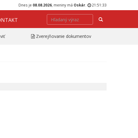
Dnes je
08.08.2026
, meniny má
Oskár
.
21:51:33
Hľadať
ONTAKT
viť
Zverejňovanie dokumentov