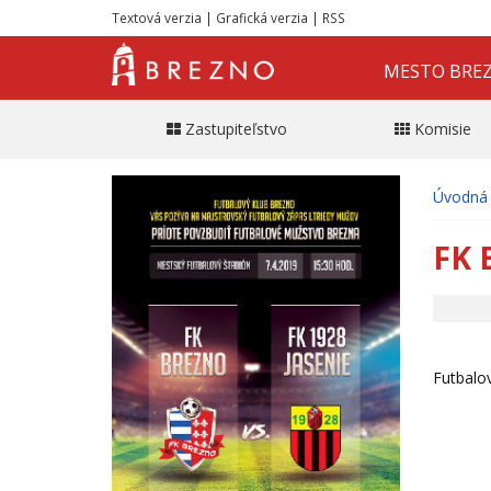
Textová verzia
|
Grafická verzia
|
RSS
MESTO BRE
Zastupiteľstvo
Komisie
Úvodná 
FK 
Futbalov