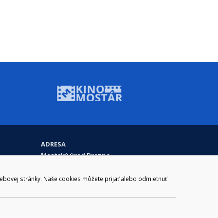
ADRESA
Mestský úrad Brezno
Námestie gen. M. R. Štefánika 1
977 01 Brezno
webovej stránky. Naše cookies môžete prijať alebo odmietnuť
Slovakia (Slovak Republic)