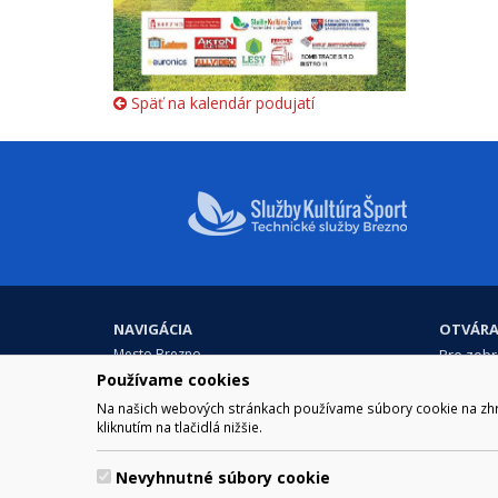
Späť na kalendár podujatí
NAVIGÁCIA
OTVÁRA
Mesto Brezno
Pre zobra
Otváraci
Samospráva
Používame cookies
Obedňaj
Kultúra a šport
Na našich webových stránkach používame súbory cookie na zhrom
11.30 – 1
Kontakt
kliknutím na tlačidlá nižšie.
Nevyhnutné súbory cookie