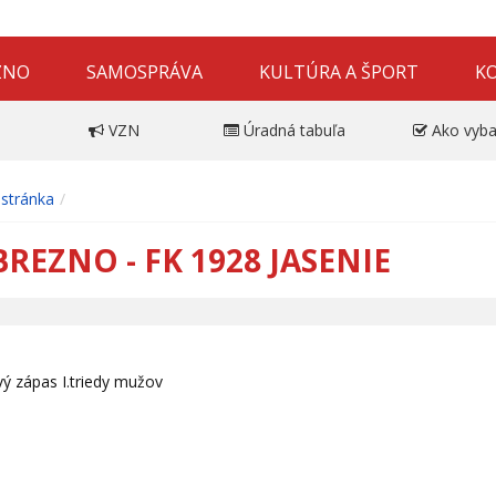
ZNO
SAMOSPRÁVA
KULTÚRA A ŠPORT
K
VZN
Úradná tabuľa
Ako vyba
stránka
BREZNO - FK 1928 JASENIE
ý zápas I.triedy mužov