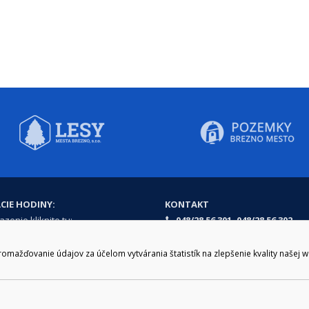
CIE HODINY:
KONTAKT
zenie kliknite tu:
048/28 56 301, 048/28 56 302
e hodiny
podatelna@brezno.sk
šia prestávka
ažďovanie údajov za účelom vytvárania štatistík na zlepšenie kvality našej 
2.30