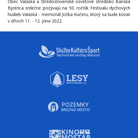
Obec Valaská a Stredoslovenské osvetové stredisko Banská
Bystrica srdečne pozývajú na 50. ročník Festivalu dychových
hudieb Valaská - memoriál Jožka Kučeru, ktorý sa bude konať
v dňoch 11. - 12. júna 2022.