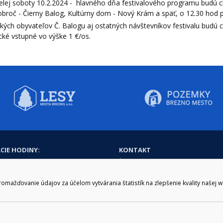
elej soboty 10.2.2024 - hlavného dňa festivalového programu budú ch
broč - Čierny Balog, Kultúrny dom - Nový Krám a späť, o 12.30 hod p
kých obyvateľov Č. Balogu aj ostatných návštevníkov festivalu budú c
cké vstupné vo výške 1 €/os.
CIE HODINY:
KONTAKT
zenie kliknite tu:
048/28 56 301, 048/28 56 302
e hodiny
podatelna@brezno.sk
šia prestávka
ažďovanie údajov za účelom vytvárania štatistík na zlepšenie kvality našej 
2.30