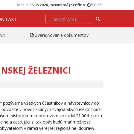
Dnes je
06.08.2026
, meniny má
Jozefína
.
5:00:53
Hľadať
ONTAKT
viť
Zverejňovanie dokumentov
NSKEJ ŽELEZNICI
'' pozývame všetkých účastníkov a návštevníkov do
povozíte v novozískaných švajčiarskych električkách
našom historickom motorovom vozni M 21.004 z roku
dine a cestujúci si tak opäť budú mať možnosť
byvateľom v rámci verejnej regionálnej dopravy.