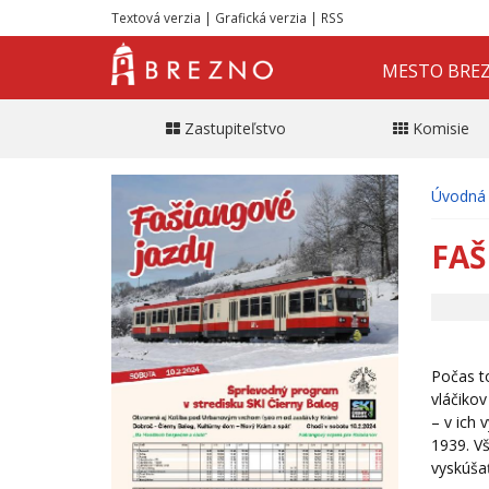
Textová verzia
|
Grafická verzia
|
RSS
MESTO BRE
Zastupiteľstvo
Komisie
Úvodná 
FAŠ
Počas t
vláčiko
– v ich
1939. V
vyskúša