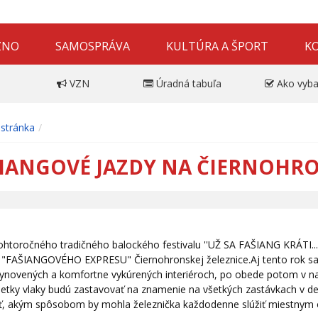
ZNO
SAMOSPRÁVA
KULTÚRA A ŠPORT
K
VZN
Úradná tabuľa
Ako vyba
stránka
IANGOVÉ JAZDY NA ČIERNOHRO
ohtoročného tradičného balockého festivalu ''UŽ SA FAŠIANG KRÁTI...
v "FAŠIANGOVÉHO EXPRESU" Čiernohronskej železnice.Aj tento rok sa 
 vynovených a komfortne vykúrených interiéroch, po obede potom v 
šetky vlaky budú zastavovať na znamenie na všetkých zastávkach v de
ť, akým spôsobom by mohla železnička každodenne slúžiť miestnym o