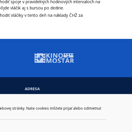
odiť spoje v pravidelných hodinových intervaloch na
ôjde vláčik aj s bursou po dedine.
hodiť vláčiky v tento deň na náklady ČHŽ za
ADRESA
Mestský úrad Brezno
Námestie gen. M. R. Štefánika 1
977 01 Brezno
webovej stránky. Naše cookies môžete prijať alebo odmietnuť
Slovakia (Slovak Republic)