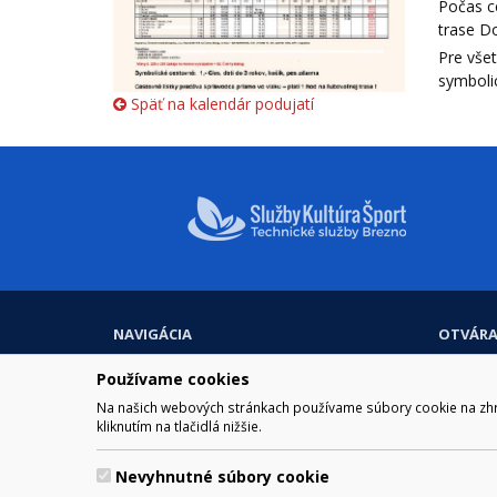
Počas c
trase Do
Pre všet
symboli
Späť na kalendár podujatí
NAVIGÁCIA
OTVÁRA
Mesto Brezno
Pre zobra
Používame cookies
Otváraci
Samospráva
Obedňaj
Kultúra a šport
Na našich webových stránkach používame súbory cookie na zhrom
11.30 – 1
kliknutím na tlačidlá nižšie.
Kontakt
Nevyhnutné súbory cookie