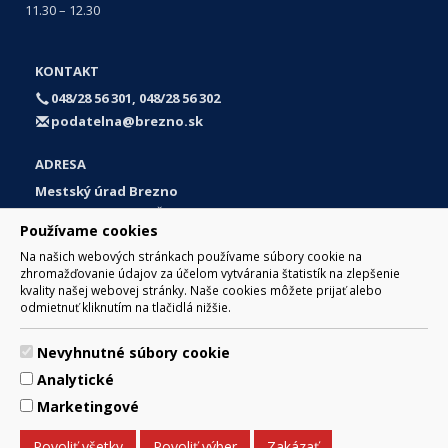
11.30 – 12.30
KONTAKT
048/28 56 301, 048/28 56 302
podatelna@brezno.sk
ADRESA
Mestský úrad Brezno
Námestie gen. M. R. Štefánika 1
Používame cookies
977 01 Brezno
Na našich webových stránkach používame súbory cookie na
Slovakia (Slovak Republic)
zhromažďovanie údajov za účelom vytvárania štatistík na zlepšenie
kvality našej webovej stránky. Naše cookies môžete prijať alebo
odmietnuť kliknutím na tlačidlá nižšie.
Nevyhnutné súbory cookie
© 2017 Mesto Brezno, Námestie gen. M. R. Štefánika 1, Brezno
Analytické
977 01 Tel.: 048/28 56 301, 048/28 56 302 Email:
webmaster@brezno.sk
Marketingové
Za obsah zodpovedá Mesto Brezno. Technický prevádzkovateľ:
Arrabella, s.r.o. , Pod Donátom 12/136 Žiar nad Hronom 965 01
Povoliť všetky
Povoliť výber
Zakázať