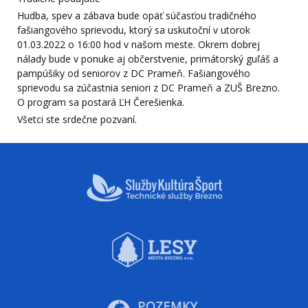
Hudba, spev a zábava bude opäť súčasťou tradičného
fašiangového sprievodu, ktorý sa uskutoční v utorok
01.03.2022 o 16:00 hod v našom meste. Okrem dobrej
nálady bude v ponuke aj občerstvenie, primátorský guľáš a
pampúšiky od seniorov z DC Prameň. Fašiangového
sprievodu sa zúčastnia seniori z DC Prameň a ZUŠ Brezno.
O program sa postará ĽH Čerešienka.
Všetci ste srdečne pozvaní.