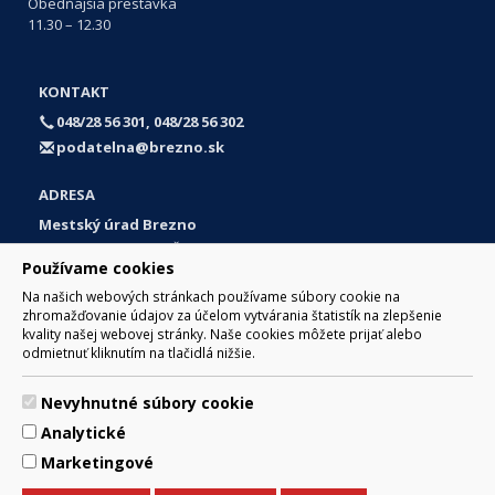
Obedňajšia prestávka
11.30 – 12.30
KONTAKT
048/28 56 301, 048/28 56 302
podatelna@brezno.sk
ADRESA
Mestský úrad Brezno
Námestie gen. M. R. Štefánika 1
Používame cookies
977 01 Brezno
Na našich webových stránkach používame súbory cookie na
Slovakia (Slovak Republic)
zhromažďovanie údajov za účelom vytvárania štatistík na zlepšenie
kvality našej webovej stránky. Naše cookies môžete prijať alebo
odmietnuť kliknutím na tlačidlá nižšie.
Nevyhnutné súbory cookie
© 2017 Mesto Brezno, Námestie gen. M. R. Štefánika 1, Brezno
Analytické
977 01 Tel.: 048/28 56 301, 048/28 56 302 Email:
webmaster@brezno.sk
Marketingové
Za obsah zodpovedá Mesto Brezno. Technický prevádzkovateľ:
Arrabella, s.r.o. , Pod Donátom 12/136 Žiar nad Hronom 965 01