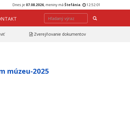
Dnes je
07.08.2026
, meniny má
Štefánia
.
12:52:02
Hľadať
ONTAKT
viť
Zverejňovanie dokumentov
om múzeu-2025