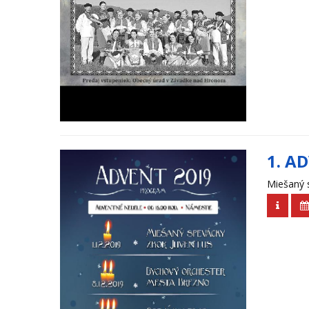
1. A
Miešaný 