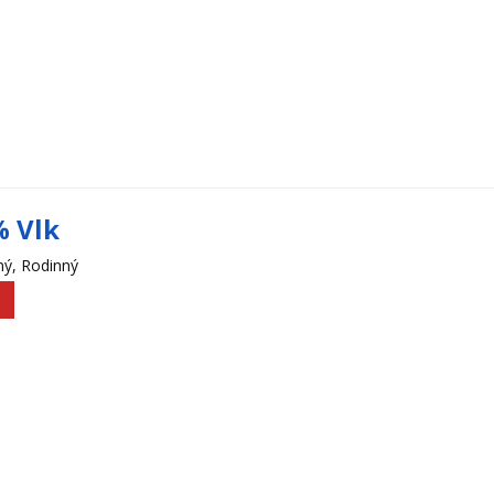
% Vlk
ý, Rodinný