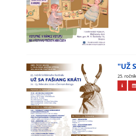
"UŽ 
25. ročník