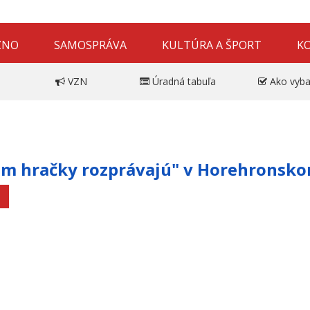
ZNO
SAMOSPRÁVA
KULTÚRA A ŠPORT
K
VZN
Úradná tabuľa
Ako vyba
om hračky rozprávajú" v Horehronsk