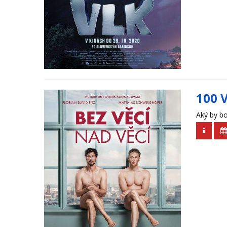
100 
Aký by bo