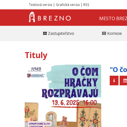
Textová verzia
|
Grafická verzia
|
RSS
MESTO BRE
Zastupiteľstvo
Komisie
Tituly
"O č