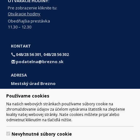
OTVÁRACIE HODINY:
Pre zobrazenie kliknite tu:
Otváracie hodiny
Obedňajšia prestávka
11.30 – 12.30
KONTAKT
048/28 56 301, 048/28 56 302
podatelna@brezno.sk
ADRESA
Mestský úrad Brezno
Námestie gen. M. R. Štefánika 1
Používame cookies
977 01 Brezno
Na našich webových stránkach používame súbory cookie na
Slovakia (Slovak Republic)
zhromažďovanie údajov za účelom vytvárania štatistík na zlepšenie
kvality našej webovej stránky. Naše cookies môžete prijať alebo
odmietnuť kliknutím na tlačidlá nižšie.
Nevyhnutné súbory cookie
© 2017 Mesto Brezno, Námestie gen. M. R. Štefánika 1, Brezno