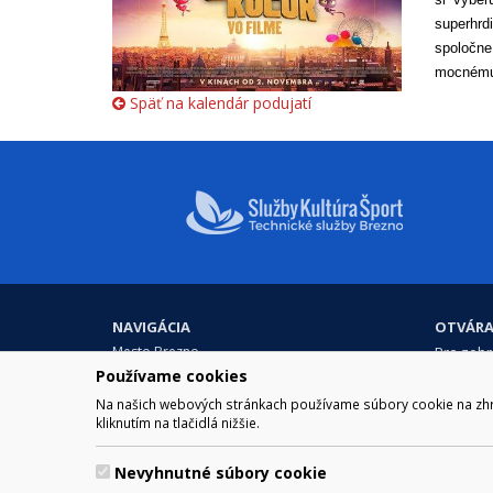
superhrd
spoločne
mocnému 
Späť na kalendár podujatí
NAVIGÁCIA
OTVÁRA
Mesto Brezno
Pre zobra
Otváraci
Používame cookies
Samospráva
Obedňaj
Kultúra a šport
Na našich webových stránkach používame súbory cookie na zhrom
11.30 – 1
Kontakt
kliknutím na tlačidlá nižšie.
Nevyhnutné súbory cookie