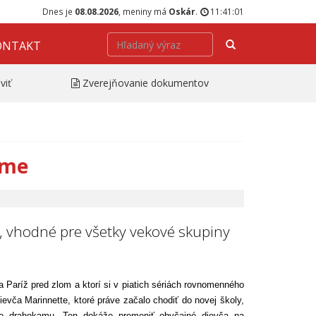
Dnes je
08.08.2026
, meniny má
Oskár
.
11:41:01
Hľadať
ONTAKT
viť
Zverejňovanie dokumentov
lme
, vhodné pre všetky vekové skupiny
 Paríž pred zlom a ktorí si v piatich sériách rovnomenného
evča Marinnette, ktoré práve začalo chodiť do novej školy,
ého drahokamu. Ten dokáže premeniť obyčajné dievča na