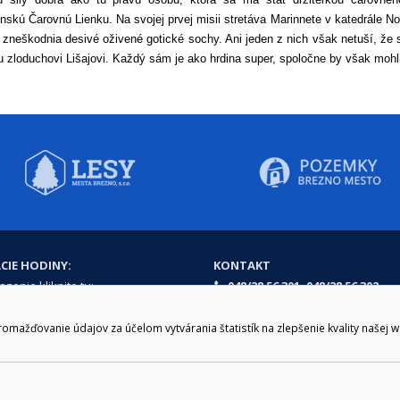
inskú Čarovnú Lienku. Na svojej prvej misii stretáva Marinnete v katedrále 
 zneškodnia desivé oživené gotické sochy. Ani jeden z nich však netuší, že s
zloduchovi Lišajovi. Každý sám je ako hrdina super, spoločne by však mohli
CIE HODINY:
KONTAKT
zenie kliknite tu:
048/28 56 301, 048/28 56 302
e hodiny
podatelna@brezno.sk
šia prestávka
ažďovanie údajov za účelom vytvárania štatistík na zlepšenie kvality našej 
2.30