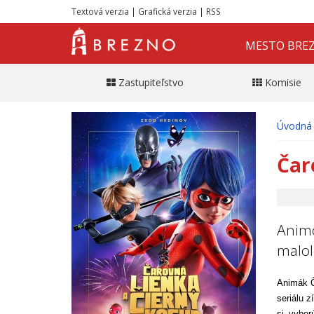
Textová verzia
|
Grafická verzia
|
RSS
MESTO BRE
Zastupiteľstvo
Komisie
Úvodná 
Čar
Animo
malol
Animák Č
seriálu 
si vyber