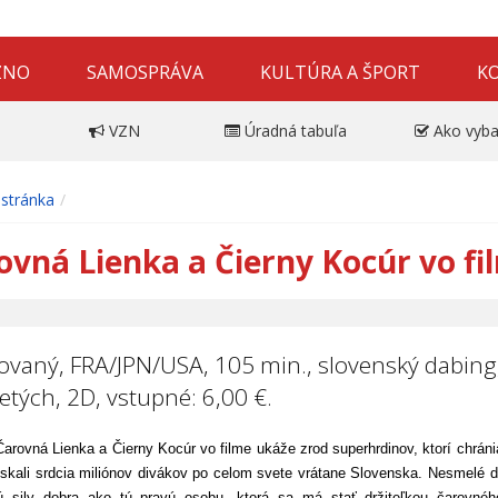
ZNO
SAMOSPRÁVA
KULTÚRA A ŠPORT
K
VZN
Úradná tabuľa
Ako vyba
stránka
ovná Lienka a Čierny Kocúr vo fi
vaný, FRA/JPN/USA, 105 min., slovenský dabing
etých, 2D, vstupné: 6,00 €.
arovná Lienka a Čierny Kocúr vo filme ukáže zrod superhrdinov, ktorí chránia
získali srdcia miliónov divákov po celom svete vrátane Slovenska. Nesmelé di
ú sily dobra ako tú pravú osobu, ktorá sa má stať držiteľkou čarovn