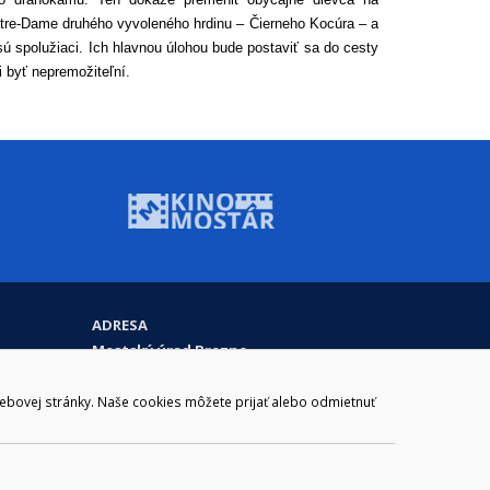
Notre-Dame druhého vyvoleného hrdinu – Čierneho Kocúra – a
ú spolužiaci. Ich hlavnou úlohou bude postaviť sa do cesty
 byť nepremožiteľní.
ADRESA
Mestský úrad Brezno
Námestie gen. M. R. Štefánika 1
977 01 Brezno
webovej stránky. Naše cookies môžete prijať alebo odmietnuť
Slovakia (Slovak Republic)