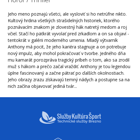
Jeho meno poznajú všetci, ale vysloviť si ho netrúfne nikto.
Kultový hrdina všetkých strašidelných historiek, ktorého
poznávacím znakom je zlovestný hák natretý medom a roj
včiel. Stačí ho päťkrát vyvolať pred zrkadlom a on sa objaví -
tentokrát v galérii moderného umenia. Mladý výtvarník
Anthony má pocit, že jeho kariéra stagnuje a on potrebuje
nový impulz, aby mohol pokračovať v tvorbe. Jedného dňa
mu kamarát porozpráva tragický príbeh o tom, ako sa zrodil
muž s hákom a prečo začal vraždiť. Anthony je tou legendou
úplne fascinovaný a začne pátrať po ďalších okolnostiach.
Jeho obrazy zrazu získavajú temný nádych a postupne sa na
nich začína objavovať jediná tvár...