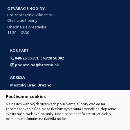
OTVÁRACIE HODINY:
Pre zobrazenie kliknite tu:
Otváracie hodiny
Obedňajšia prestávka
11.30 – 12.30
KONTAKT
048/28 56 301, 048/28 56 302
podatelna@brezno.sk
ADRESA
Mestský úrad Brezno
Námestie gen. M. R. Štefánika 1
Používame cookies
977 01 Brezno
Na našich webových stránkach používame súbory cookie na
Slovakia (Slovak Republic)
zhromažďovanie údajov za účelom vytvárania štatistík na zlepšenie
kvality našej webovej stránky. Naše cookies môžete prijať alebo
odmietnuť kliknutím na tlačidlá nižšie.