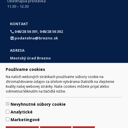
Obedňajšia prestávka
11.30 – 12.30
KONTAKT
048/28 56 301, 048/28 56 302
podatelna@brezno.sk
ADRESA
Mestský úrad Brezno
Námestie gen. M. R. Štefánika 1
Používame cookies
977 01 Brezno
Na našich webových stránkach používame súbory cookie na
Slovakia (Slovak Republic)
zhromažďovanie údajov za účelom vytvárania štatistík na zlepšenie
kvality našej webovej stránky. Naše cookies môžete prijať alebo
odmietnuť kliknutím na tlačidlá nižšie.
Nevyhnutné súbory cookie
© 2017 Mesto Brezno, Námestie gen. M. R. Štefánika 1, Brezno
Analytické
977 01 Tel.: 048/28 56 301, 048/28 56 302 Email:
webmaster@brezno.sk
Marketingové
Za obsah zodpovedá Mesto Brezno. Technický prevádzkovateľ:
Arrabella, s.r.o. , Pod Donátom 12/136 Žiar nad Hronom 965 01