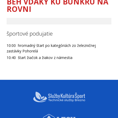
BEH VĎAKY KU BUNKRU NA
ROVNI
športové podujatie
10:00 hromadný štart po kategóriách zo železničnej
zastávky Pohorelá
10:40 štart žiačok a žiakov z námestia