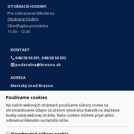
OTVÁRACIE HODINY:
Pre zobrazenie kliknite tu:
Otváracie hodiny
Obedňajšia prestávka
11.30 – 12.30
KONTAKT
048/28 56 301, 048/28 56 302
podatelna@brezno.sk
ADRESA
Mestský úrad Brezno
Námestie gen. M. R. Štefánika 1
Používame cookies
977 01 Brezno
Na našich webových stránkach používame súbory cookie na
Slovakia (Slovak Republic)
zhromažďovanie údajov za účelom vytvárania štatistík na zlepšenie
kvality našej webovej stránky. Naše cookies môžete prijať alebo
odmietnuť kliknutím na tlačidlá nižšie.
Nevyhnutné súbory cookie