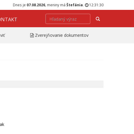
Dnes je
07.08.2026
, meniny má
Štefánia
.
12:31:30
Hľadať
ONTAKT
viť
Zverejňovanie dokumentov
šak
a