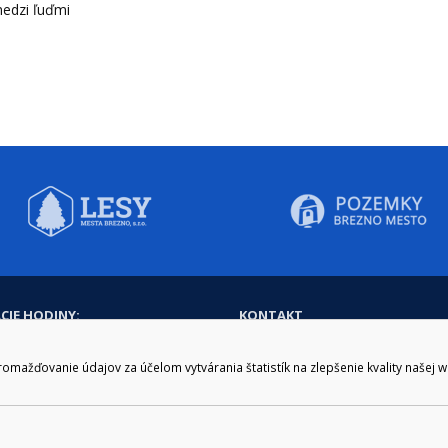
medzi ľuďmi
CIE HODINY:
KONTAKT
zenie kliknite tu:
048/28 56 301, 048/28 56 302
e hodiny
podatelna@brezno.sk
ažďovanie údajov za účelom vytvárania štatistík na zlepšenie kvality našej 
šia prestávka
2.30