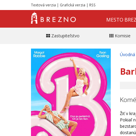
Textová verzia
|
Grafická verzia
|
RSS
MESTO BRE
Zastupiteľstvo
Komisie
Úvodná 
Bar
Koméd
Žiť v k
Pokiaľ n
bezstar
dostanú 