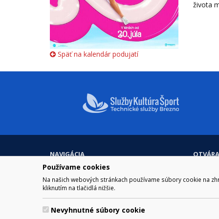
života 
Späť na kalendár podujatí
NAVIGÁCIA
OTVÁRA
Mesto Brezno
Pre zobra
Používame cookies
Otváraci
Samospráva
Na našich webových stránkach používame súbory cookie na zhrom
Obedňaj
Kultúra a šport
kliknutím na tlačidlá nižšie.
11.30 – 1
Kontakt
Nevyhnutné súbory cookie