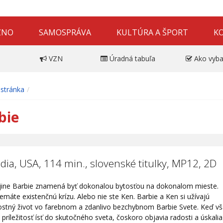
ZNO
SAMOSPRÁVA
KULTÚRA A ŠPORT
K
VZN
Úradná tabuľa
Ako vyba
stránka
bie
ia, USA, 114 min., slovenské titulky, MP12, 2D
rajine Barbie znamená byť dokonalou bytosťou na dokonalom mieste.
emáte existenčnú krízu. Alebo nie ste Ken. Barbie a Ken si užívajú
ostný život vo farebnom a zdanlivo bezchybnom Barbie Svete. Keď v
príležitosť ísť do skutočného sveta, čoskoro objavia radosti a úskali