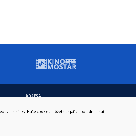
ADRESA
Mestský úrad Brezno
Námestie gen. M. R. Štefánika 1
webovej stránky. Naše cookies môžete prijať alebo odmietnuť
977 01 Brezno
Slovakia (Slovak Republic)