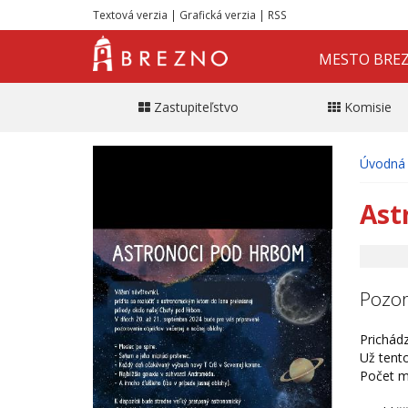
Textová verzia
|
Grafická verzia
|
RSS
MESTO BRE
Zastupiteľstvo
Komisie
Úvodná 
Ast
Pozor
Prichádz
Už tento
Počet m