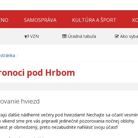
ZNO
SAMOSPRÁVA
KULTÚRA A ŠPORT
K
VZN
Úradná tabuľa
Ako vyba
stránka
ronoci pod Hrbom
ovanie hviezd
ajú ďalšie nádherné večery pod hviezdami! Nechajte sa očariť vesmír
 víkend sme pre vás pripravili jedinečné pozorovania nočnej oblohy.
iest je obmedzený, preto nezabudnite nahlásiť svoju účasť!