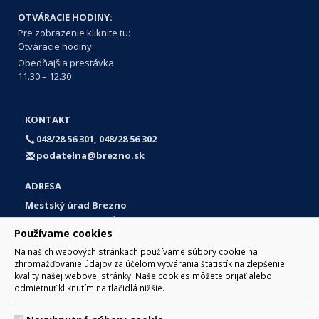
OTVÁRACIE HODINY:
Pre zobrazenie kliknite tu:
Otváracie hodiny
Obedňajšia prestávka
11.30 – 12.30
KONTAKT
048/28 56 301, 048/28 56 302
podatelna@brezno.sk
ADRESA
Mestský úrad Brezno
Námestie gen. M. R. Štefánika 1
Používame cookies
977 01 Brezno
Na našich webových stránkach používame súbory cookie na
Slovakia (Slovak Republic)
zhromažďovanie údajov za účelom vytvárania štatistík na zlepšenie
kvality našej webovej stránky. Naše cookies môžete prijať alebo
odmietnuť kliknutím na tlačidlá nižšie.