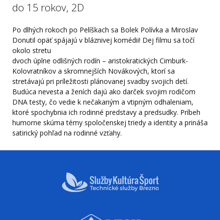
do 15 rokov, 2D
Po dlhých rokoch po Pelíškach sa Bolek Polívka a Miroslav
Donutil opäť spájajú v bláznivej komédii! Dej filmu sa točí
okolo stretu
dvoch úplne odlišných rodín – aristokratických Cimburk-
Kolovratníkov a skromnejších Novákových, ktorí sa
stretávajú pri príležitosti plánovanej svadby svojich detí.
Budúca nevesta a ženích dajú ako darček svojim rodičom
DNA testy, čo vedie k nečakaným a vtipným odhaleniam,
ktoré spochybnia ich rodinné predstavy a predsudky. Príbeh
humorne skúma témy spoločenskej triedy a identity a prináša
satirický pohľad na rodinné vzťahy.