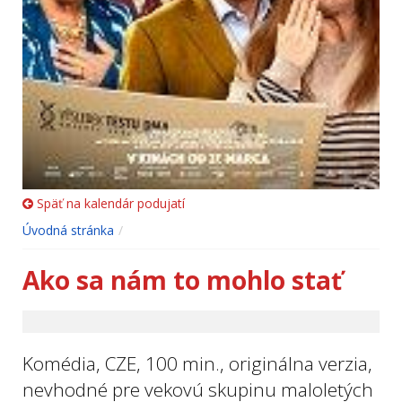
Späť na kalendár podujatí
Úvodná stránka
Ako sa nám to mohlo stať
Komédia, CZE, 100 min., originálna verzia,
nevhodné pre vekovú skupinu maloletých