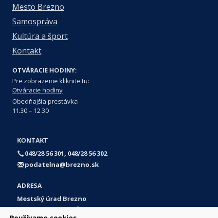
Mesto Brezno
Samospráva
Kultúra a šport
Kontakt
OTVÁRACIE HODINY:
Pre zobrazenie kliknite tu:
Otváracie hodiny
Obedňajšia prestávka
11.30 – 12.30
KONTAKT
048/28 56 301, 048/28 56 302
podatelna@brezno.sk
ADRESA
Mestský úrad Brezno
Námestie gen. M. R. Štefánika 1
Používame cookies