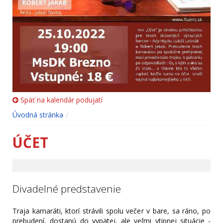
Späť na kalendár podujatí
Úvodná stránka
ÚČET
Divadelné predstavenie
Traja kamaráti, ktorí strávili spolu večer v bare, sa ráno, po
prebudení, dostanú do vypätej, ale veľmi vtipnej situácie -