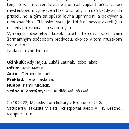
ten, ktorý sa večer žoviálne ponúkol zaplatiť účet, sa po
myšlienkovom vytriezvení hlási o to, aby mu naň každý z nich
prispel.. no a tým sa spúšťa lavína úprimnosti a odkrývania
nepoznaného. Chlapský svet je totižto nevyspytateľný a
niekedy prekvapí aj ich samotných.
Vynikajúci divadelný kúsok troch hercov, ktorí vám
šarmantným spôsobom predvedú, ako to v tom mužskom
svete chodí...
Nuda to rozhodne nie je.
Účinkujú:
Ady Hajdu, Lukáš Latinák, Robo Jakab.
Réžia:
Jakub Nvota.
Autor:
Clemént Michel.
Preklad:
Elena Flašková.
Hudba:
Kamil Mikulčík.
Scéna a kostýmy:
Eva Kudláčová Rácová.
25.10.2022, Mestský dom kultúry v Brezne o 19:00.
Vstupenky zakúpite v sieti Ticketportal alebo v TIC Brezno,
vstupné: 18 €.