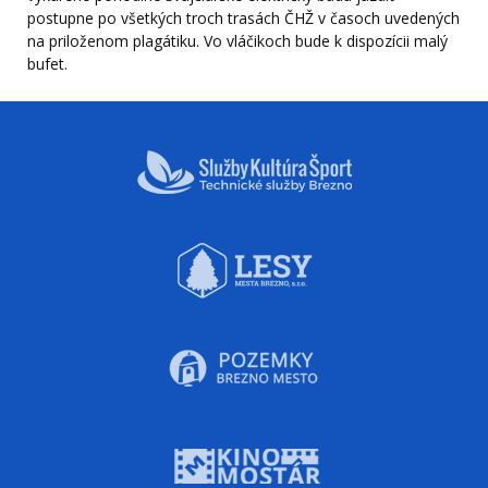
postupne po všetkých troch trasách ČHŽ v časoch uvedených
na priloženom plagátiku. Vo vláčikoch bude k dispozícii malý
bufet.