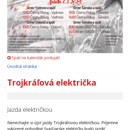
Späť na kalendár podujatí
Úvodná stránka
Trojkráľová električka
Jazda električkou
Nenechajte si újsť jazdy Trojkráľovou električkou. Príjemne
vykúrené pohodlné švajčiarske električky budú jazdiť