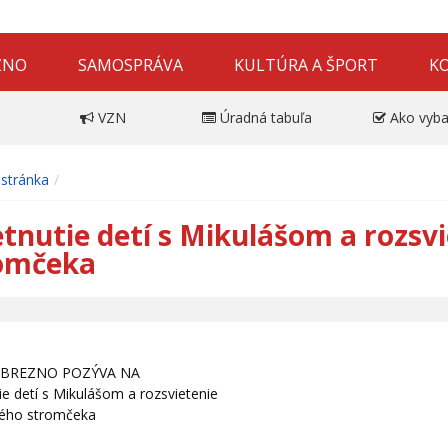
ZNO
SAMOSPRÁVA
KULTÚRA A ŠPORT
K
VZN
Úradná tabuľa
Ako vyba
stránka
etnutie detí s Mikulášom a rozsv
omčeka
BREZNO POZÝVA NA
ie detí s Mikulášom a rozsvietenie
ého stromčeka