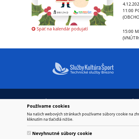
4.12.20
11:00 
(OBCHO
Späť na kalendár podujatí
15:00 
(VNÚTR
NAVIGÁCIA
OTVÁRA
Používame cookies
Mesto Brezno
Pre zobra
Otváraci
Na našich webových stránkach používame súbory cookie na zhrom
Samospráva
kliknutím na tlačidlá nižšie.
Obedňaj
Kultúra a šport
11.30 – 1
Kontakt
Nevyhnutné súbory cookie