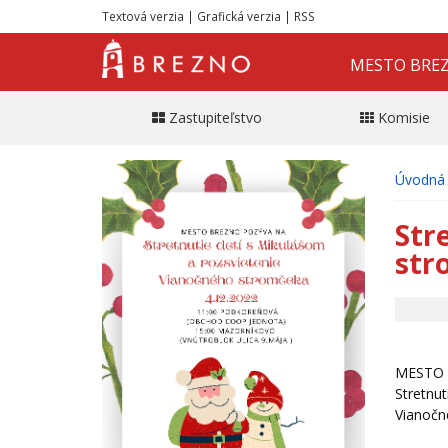
Textová verzia
|
Grafická verzia
|
RSS
MESTO BRE
Zastupiteľstvo
Komisie
Úvodná 
Str
str
MESTO 
Stretnut
Vianočn