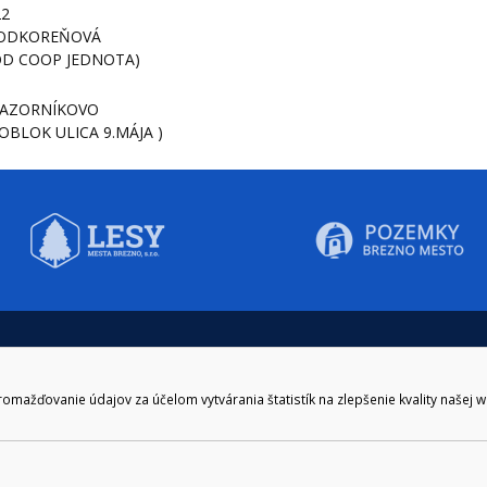
22
PODKOREŇOVÁ
D COOP JEDNOTA)
MAZORNÍKOVO
OBLOK ULICA 9.MÁJA )
CIE HODINY:
KONTAKT
zenie kliknite tu:
048/28 56 301, 048/28 56 302
e hodiny
podatelna@brezno.sk
ažďovanie údajov za účelom vytvárania štatistík na zlepšenie kvality našej 
šia prestávka
2.30