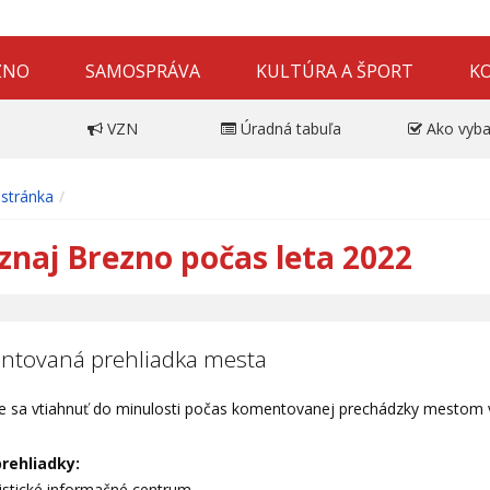
ZNO
SAMOSPRÁVA
KULTÚRA A ŠPORT
K
VZN
Úradná tabuľa
Ako vyba
stránka
znaj Brezno počas leta 2022
tovaná prehliadka mesta
e sa vtiahnuť do minulosti počas komentovanej prechádzky mestom v
prehliadky:
istické informačné centrum