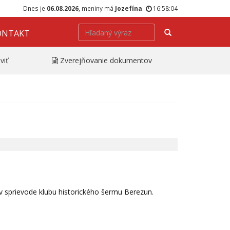
Dnes je
06.08.2026
, meniny má
Jozefína
.
16:58:04
Hľadať
ONTAKT
viť
Zverejňovanie dokumentov
 sprievode klubu historického šermu Berezun.