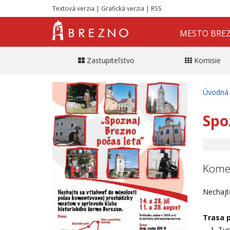
Textová verzia
|
Grafická verzia
|
RSS
MESTO BRE
Zastupiteľstvo
Komisie
Úvodná 
Spo
Komen
Nechajt
Trasa 
Tur