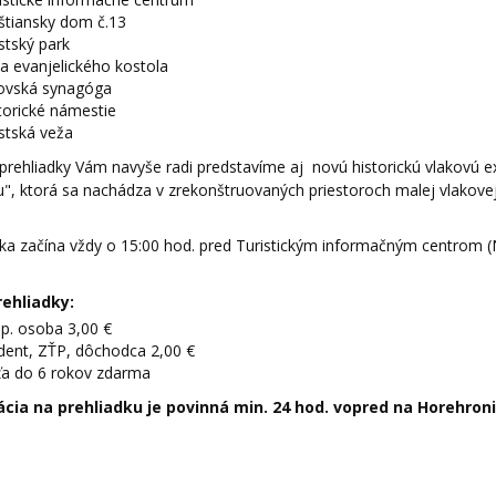
tiansky dom č.13
tský park
a evanjelického kostola
ovská synagóga
torické námestie
tská veža
prehliadky Vám navyše radi predstavíme aj novú historickú vlakovú e
u", ktorá sa nachádza v zrekonštruovaných priestoroch malej vlakovej
dka začína vždy o 15:00 hod. pred Turistickým informačným centrom (
rehliadky:
p. osoba 3,00 €
dent, ZŤP, dôchodca 2,00 €
ťa do 6 rokov zdarma
cia na prehliadku je povinná min. 24 hod. vopred na Horehro