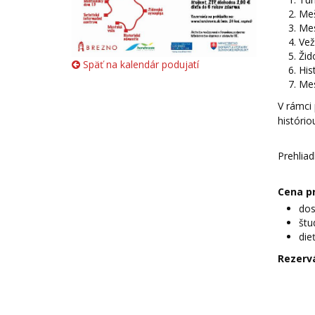
Meš
Mes
Vež
Žid
Späť na kalendár podujatí
His
Mes
V rámci 
histório
Prehlia
Cena p
dos
štu
die
Rezervá