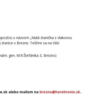
xpozíciu s názvom „Malá stanička s vlakovou
 stanice v Brezne. Tešíme sa na Vás!
Nám. gen. M.R.Štefánika 3, Brezno)
nie.sk alebo mailom na
brezno@horehronie.sk
.