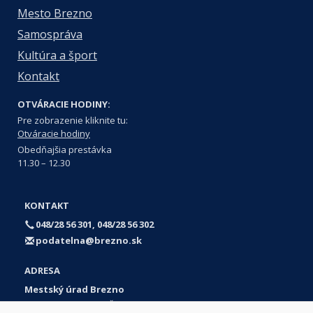
Mesto Brezno
Samospráva
Kultúra a šport
Kontakt
OTVÁRACIE HODINY:
Pre zobrazenie kliknite tu:
Otváracie hodiny
Obedňajšia prestávka
11.30 – 12.30
KONTAKT
048/28 56 301, 048/28 56 302
podatelna@brezno.sk
ADRESA
Mestský úrad Brezno
Námestie gen. M. R. Štefánika 1