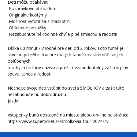
Deti môžu očakávať:
Rozprávkovú atmosféru
Originálne kostýmy
Možnosť vyfotiť sa s maskotmi
Obľúbené pesničky
Nezabudnuteľné rodinné chvíle plné smiechu a radosti!
Dĺžka 60 minút / vhodné pre deti od 2 rokov. Toto turné je
skvelou príležitosťou pre malých fanúšikov stretnúť svojich
obľúbených
modrých hrdinov naživo a prežiť nezabudnuteľný zážitok plný
spevu, tanca a radosti.
Nechajte svoje deti vstúpiť do sveta ŠMOLKOV a zažiť túto
nezabudnuteľnú dobrodružnú
jazdu!
Vstupenky budú dostupné na mieste alebo on-line na stránke:
https://www.superticket.sk/smolkovia-tour-2024?#/