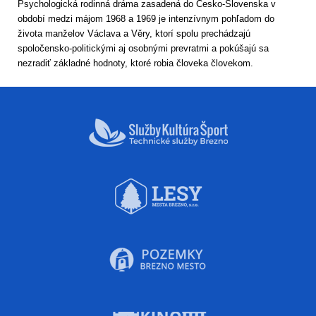
Psychologická rodinná dráma zasadená do Česko-Slovenska v
období medzi májom 1968 a 1969 je intenzívnym pohľadom do
života manželov Václava a Věry, ktorí spolu prechádzajú
spoločensko-politickými aj osobnými prevratmi a pokúšajú sa
nezradiť základné hodnoty, ktoré robia človeka človekom.