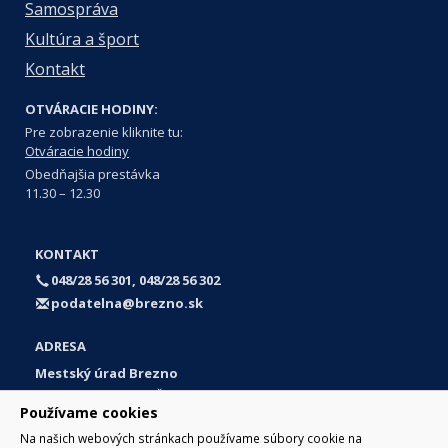
Samospráva
Kultúra a šport
Kontakt
OTVÁRACIE HODINY:
Pre zobrazenie kliknite tu:
Otváracie hodiny
Obedňajšia prestávka
11.30 – 12.30
KONTAKT
048/28 56 301, 048/28 56 302
podatelna@brezno.sk
ADRESA
Mestský úrad Brezno
Námestie gen. M. R. Štefánika 1
Používame cookies
977 01 Brezno
Na našich webových stránkach používame súbory cookie na
Slovakia (Slovak Republic)