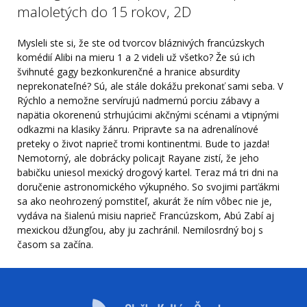
maloletých do 15 rokov, 2D
Mysleli ste si, že ste od tvorcov bláznivých francúzskych
komédií Alibi na mieru 1 a 2 videli už všetko? Že sú ich
švihnuté gagy bezkonkurenčné a hranice absurdity
neprekonateľné? Sú, ale stále dokážu prekonať sami seba. V
Rýchlo a nemožne servírujú nadmernú porciu zábavy a
napätia okorenenú strhujúcimi akčnými scénami a vtipnými
odkazmi na klasiky žánru. Pripravte sa na adrenalínové
preteky o život naprieč tromi kontinentmi. Bude to jazda!
Nemotorný, ale dobrácky policajt Rayane zistí, že jeho
babičku uniesol mexický drogový kartel. Teraz má tri dni na
doručenie astronomického výkupného. So svojimi parťákmi
sa ako neohrozený pomstiteľ, akurát že ním vôbec nie je,
vydáva na šialenú misiu naprieč Francúzskom, Abú Zabí aj
mexickou džungľou, aby ju zachránil. Nemilosrdný boj s
časom sa začína.