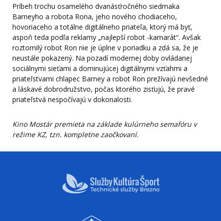
Príbeh trochu osamelého dvanásťročného siedmaka
Barneyho a robota Rona, jeho nového chodiaceho,
hovoriaceho a totálne digitálneho priateľa, ktorý má byť,
aspoň teda podľa reklamy „najlepší robot -kamarát“. Avšak
roztomilý robot Ron nie je úplne v poriadku a zdá sa, že je
neustále pokazený. Na pozadí modernej doby ovládanej
sociálnymi sieťami a dominujúcej digitálnymi vzťahmi a
priateľstvami chlapec Barney a robot Ron prežívajú nevšedné
a láskavé dobrodružstvo, počas ktorého zisťujú, že pravé
priateľstvá nespočívajú v dokonalosti.
Kino Mostár premieta na základe kulúrneho semafóru v
režime KZ, tzn. kompletne zaočkovaní.