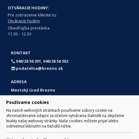
OTVÁRACIE HODINY:
Pre zobrazenie kliknite tu:
Otváracie hodiny
Obedňajšia prestávka
11.30 – 12.30
KONTAKT
048/28 56 301, 048/28 56 302
podatelna@brezno.sk
ADRESA
Mestský úrad Brezno
Námestie gen. M. R. Štefánika 1
Používame cookies
977 01 Brezno
Na našich webových stránkach používame súbory cookie na
Slovakia (Slovak Republic)
zhromažďovanie údajov za účelom vytvárania štatistík na zlepšenie
kvality našej webovej stránky. Naše cookies môžete prijať alebo
odmietnuť kliknutím na tlačidlá nižšie.