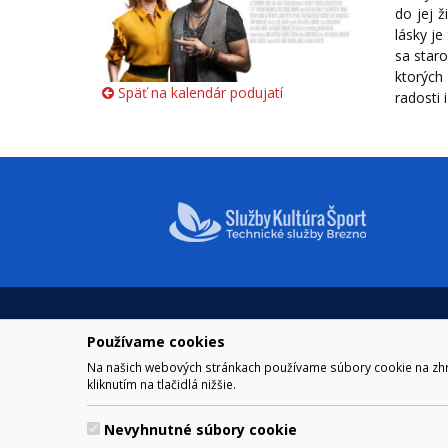
do jej 
lásky je
sa staro
ktorých 
Späť na kalendár podujatí
radosti 
NAVIGÁCIA
OTVÁRA
Používame cookies
Mesto Brezno
Pre zobra
Otváraci
Na našich webových stránkach používame súbory cookie na zhrom
Samospráva
kliknutím na tlačidlá nižšie.
Obedňaj
Kultúra a šport
11.30 – 1
Kontakt
Nevyhnutné súbory cookie