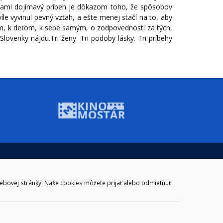
iestami dojímavý príbeh je dôkazom toho, že spôsobov
víle vyvinul pevný vzťah, a ešte menej stačí na to, aby
užom, k deťom, k sebe samým, o zodpovednosti za tých,
Slovenky nájdu.Tri ženy. Tri podoby lásky. Tri príbehy
ADRESA
Mestský úrad Brezno
Námestie gen. M. R. Štefánika 1
webovej stránky. Naše cookies môžete prijať alebo odmietnuť
977 01 Brezno
Slovakia (Slovak Republic)