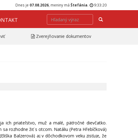
Dnes je
07.08.2026
, meniny má
Štefánia
.
9:33:20
Hľadať
ONTAKT
viť
Zverejňovanie dokumentov
ja ich priateľstvo, muž a malé, päťročné dievčatko.
 sa rozhodne žiť s otcom. Natáliu (Petra Hřebíčková)
Eliška Balzerová) aj v dôchodkovom veku zisťuje, že