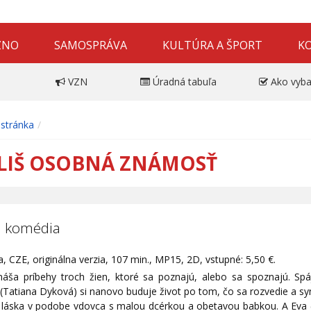
ZNO
SAMOSPRÁVA
KULTÚRA A ŠPORT
K
VZN
Úradná tabuľa
Ako vyba
stránka
LIŠ OSOBNÁ ZNÁMOSŤ
a komédia
 CZE, originálna verzia, 107 min., MP15, 2D, vstupné: 5,50 €.
ináša príbehy troch žien, ktoré sa poznajú, alebo sa spoznajú. Spá
Tatiana Dyková) si nanovo buduje život po tom, čo sa rozvedie a syn
e láska v podobe vdovca s malou dcérkou a obetavou babkou. A Eva (