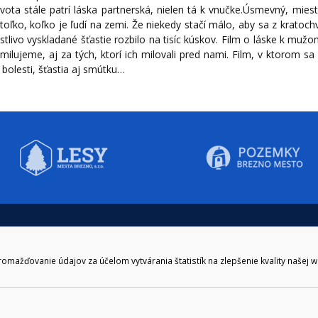
života stále patrí láska partnerská, nielen tá k vnučke.Úsmevný, m
 toľko, koľko je ľudí na zemi. Že niekedy stačí málo, aby sa z kratoch
stlivo vyskladané šťastie rozbilo na tisíc kúskov. Film o láske k m
milujeme, aj za tých, ktorí ich milovali pred nami. Film, v ktorom sa 
i bolesti, šťastia aj smútku…
CIE HODINY:
KONTAKT
zenie kliknite tu:
048/28 56 301, 048/28 56 302
e hodiny
podatelna@brezno.sk
ažďovanie údajov za účelom vytvárania štatistík na zlepšenie kvality našej 
šia prestávka
2.30