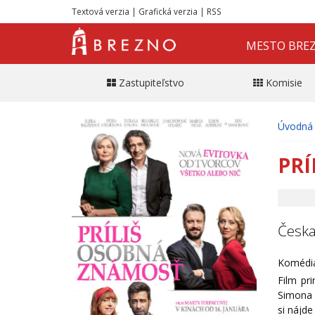
Textová verzia
|
Grafická verzia
|
RSS
MESTO BRE
Zastupiteľstvo
Komisie
Úvodná 
PRÍ
Česk
Komédia,
Film pr
Simona (
si nájd