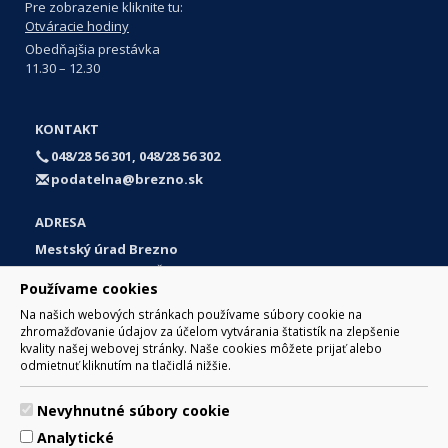
Pre zobrazenie kliknite tu:
Otváracie hodiny
Obedňajšia prestávka
11.30 – 12.30
KONTAKT
048/28 56 301, 048/28 56 302
podatelna@brezno.sk
ADRESA
Mestský úrad Brezno
Námestie gen. M. R. Štefánika 1
Používame cookies
977 01 Brezno
Na našich webových stránkach používame súbory cookie na
Slovakia (Slovak Republic)
zhromažďovanie údajov za účelom vytvárania štatistík na zlepšenie
kvality našej webovej stránky. Naše cookies môžete prijať alebo
odmietnuť kliknutím na tlačidlá nižšie.
Nevyhnutné súbory cookie
© 2017 Mesto Brezno, Námestie gen. M. R. Štefánika 1, Brezno
Analytické
977 01 Tel.: 048/28 56 301, 048/28 56 302 Email: