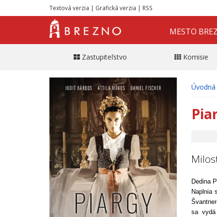
Textová verzia
|
Grafická verzia
|
RSS
MESTO BRE
Zastupiteľstvo
Komisie
Úvodná 
Pia
Milos
Dedina P
Naplnia 
Švantner
sa vydá 