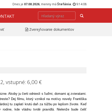
Dnes je
07.08.2026
, meniny má
Štefánia
.
9:14:08
Hľadať
ONTAKT
viť
Zverejňovanie dokumentov
2, vstupné: 6,00 €
ne. Akoby ju čerti odniesli s ľuďmi, domami aj zvieratami.
reste? Dej filmu, ktorý vznikol na motívy novely Františka
rdos) tu zaplatí krutú daň za túžbu po lepšom živote. Keď
 rodine, kde vládnu tvrdé pravidlá. Nielenže bude čeliť