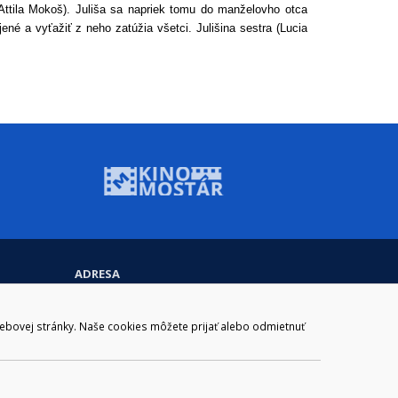
Attila Mokoš). Juliša sa napriek tomu do manželovho otca
né a vyťažiť z neho zatúžia všetci. Julišina sestra (Lucia
ADRESA
Mestský úrad Brezno
Námestie gen. M. R. Štefánika 1
webovej stránky. Naše cookies môžete prijať alebo odmietnuť
977 01 Brezno
Slovakia (Slovak Republic)