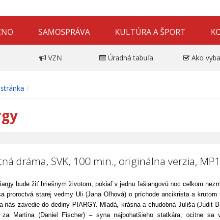
ZNO
SAMOSPRÁVA
KULTÚRA A ŠPORT
K
VZN
Úradná tabuľa
Ako vyba
stránka
rgy
tná dráma, SVK, 100 min., originálna verzia, MP1
iargy bude žiť hriešnym životom, pokiaľ v jednu fašiangovú noc celkom nezmiz
sa proroctvá starej vedmy Uli (Jana Oľhová) o príchode ancikrista a krutom t
a nás zavedie do dediny PIARGY. Mladá, krásna a chudobná Juliša (Judit Bá
za Martina (Daniel Fischer) – syna najbohatšieho statkára, ocitne sa v