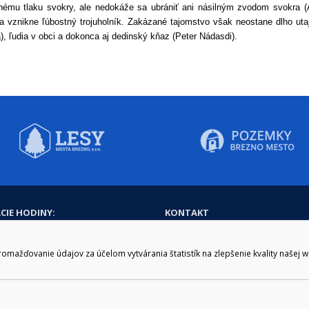
nému tlaku svokry, ale nedokáže sa ubrániť ani násilným zvodom svokra (
 a vznikne ľúbostný trojuholník. Zakázané tajomstvo však neostane dlho utaje
, ľudia v obci a dokonca aj dedinský kňaz (Peter Nádasdi).
CIE HODINY:
KONTAKT
zenie kliknite tu:
048/28 56 301, 048/28 56 302
e hodiny
podatelna@brezno.sk
ažďovanie údajov za účelom vytvárania štatistík na zlepšenie kvality našej 
šia prestávka
2.30