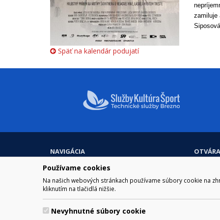
nepríjem
zamiluje
Siposová)
Späť na kalendár podujatí
NAVIGÁCIA
OTVÁRA
Mesto Brezno
Pre zobra
Používame cookies
Otváraci
Samospráva
Na našich webových stránkach používame súbory cookie na zhrom
Obedňaj
Kultúra a šport
kliknutím na tlačidlá nižšie.
11.30 – 1
Kontakt
Nevyhnutné súbory cookie