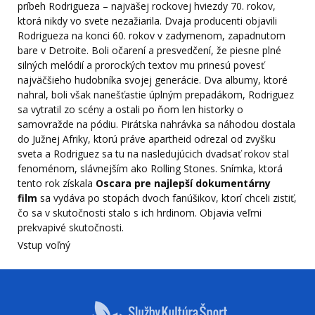
príbeh Rodrigueza – najväšej rockovej hviezdy 70. rokov,
ktorá nikdy vo svete nezažiarila. Dvaja producenti objavili
Rodrigueza na konci 60. rokov v zadymenom, zapadnutom
bare v Detroite. Boli očarení a presvedčení, že piesne plné
silných melódií a prorockých textov mu prinesú povesť
najväčšieho hudobníka svojej generácie. Dva albumy, ktoré
nahral, boli však nanešťastie úplným prepadákom, Rodriguez
sa vytratil zo scény a ostali po ňom len historky o
samovražde na pódiu. Pirátska nahrávka sa náhodou dostala
do Južnej Afriky, ktorú práve apartheid odrezal od zvyšku
sveta a Rodriguez sa tu na nasledujúcich dvadsať rokov stal
fenoménom, slávnejším ako Rolling Stones. Snímka, ktorá
tento rok získala
Oscara pre najlepší dokumentárny
film
sa vydáva po stopách dvoch fanúšikov, ktorí chceli zistiť,
čo sa v skutočnosti stalo s ich hrdinom. Objavia veľmi
prekvapivé skutočnosti.
Vstup voľný