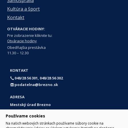
Samospráva
Kultúra a šport
Kontakt
OTVÁRACIE HODINY:
Pre zobrazenie kliknite tu:
Otváracie hodiny
Obedňajšia prestávka
11.30 – 12.30
KONTAKT
048/28 56 301, 048/28 56 302
podatelna@brezno.sk
ADRESA
Mestský úrad Brezno
Námestie gen. M. R. Štefánika 1
Používame cookies
977 01 Brezno
Na našich webových stránkach používame súbory cookie na
Slovakia (Slovak Republic)