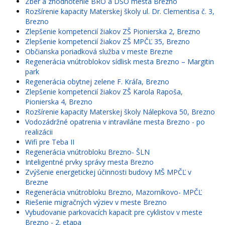
Zber a zhodnotenie BRO a DSO mesta Brezno
Rozšírenie kapacity Materskej školy ul. Dr. Clementisa č. 3,
Brezno
Zlepšenie kompetencií žiakov ZŠ Pionierska 2, Brezno
Zlepšenie kompetencií žiakov ZŠ MPČĽ 35, Brezno
Občianska poriadková služba v meste Brezne
Regenerácia vnútroblokov sídlisk mesta Brezno – Margitin
park
Regenerácia obytnej zelene F. Kráľa, Brezno
Zlepšenie kompetencií žiakov ZŠ Karola Rapoša,
Pionierska 4, Brezno
Rozšírenie kapacity Materskej školy Nálepkova 50, Brezno
Vodozádržné opatrenia v intraviláne mesta Brezno - po
realizácii
Wifi pre Teba II
Regenerácia vnútrobloku Brezno- ŠLN
Inteligentné prvky správy mesta Brezno
Zvýšenie energetickej účinnosti budovy MŠ MPČĽ v
Brezne
Regenerácia vnútrobloku Brezno, Mazorníkovo- MPČĽ
Riešenie migračných výziev v meste Brezno
Vybudovanie parkovacích kapacít pre cyklistov v meste
Brezno - 2. etapa