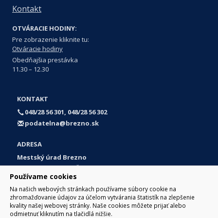
Kontakt
OTVÁRACIE HODINY:
Pre zobrazenie kliknite tu:
Otváracie hodiny
Obedňajšia prestávka
11.30 – 12.30
KONTAKT
048/28 56 301, 048/28 56 302
podatelna@brezno.sk
ADRESA
Mestský úrad Brezno
Námestie gen. M. R. Štefánika 1
Používame cookies
977 01 Brezno
Na našich webových stránkach používame súbory cookie na
Slovakia (Slovak Republic)
zhromažďovanie údajov za účelom vytvárania štatistík na zlepšenie
kvality našej webovej stránky. Naše cookies môžete prijať alebo
odmietnuť kliknutím na tlačidlá nižšie.