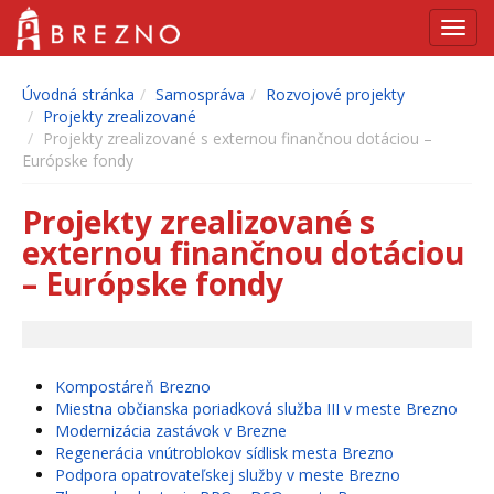
Navig
Úvodná stránka
Samospráva
Rozvojové projekty
Projekty zrealizované
Projekty zrealizované s externou finančnou dotáciou –
Európske fondy
Projekty zrealizované s
externou finančnou dotáciou
– Európske fondy
Kompostáreň Brezno
Miestna občianska poriadková služba III v meste Brezno
Modernizácia zastávok v Brezne
Regenerácia vnútroblokov sídlisk mesta Brezno
Podpora opatrovateľskej služby v meste Brezno