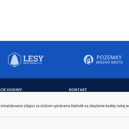
CIE HODINY:
KONTAKT
zenie kliknite tu:
048/28 56 301, 048/28 56 302
e hodiny
podatelna@brezno.sk
ažďovanie údajov za účelom vytvárania štatistík na zlepšenie kvality našej 
šia prestávka
2.30