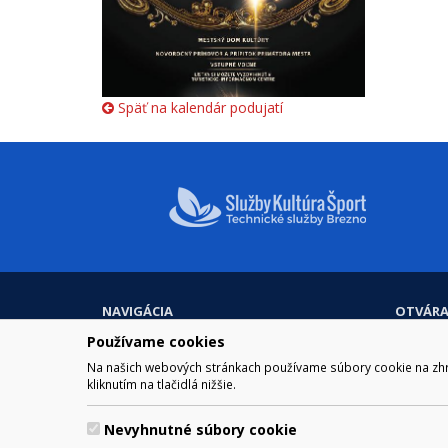
Späť na kalendár podujatí
NAVIGÁCIA
OTVÁRA
Mesto Brezno
Pre zobra
Používame cookies
Otváraci
Samospráva
Na našich webových stránkach používame súbory cookie na zhrom
Obedňaj
Kultúra a šport
kliknutím na tlačidlá nižšie.
11.30 – 1
Kontakt
Nevyhnutné súbory cookie