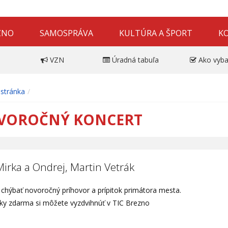
ZNO
SAMOSPRÁVA
KULTÚRA A ŠPORT
K
VZN
Úradná tabuľa
Ako vyba
stránka
VOROČNÝ KONCERT
irka a Ondrej, Martin Vetrák
chýbať novoročný príhovor a prípitok primátora mesta.
ky zdarma si môžete vyzdvihnúť v TIC Brezno