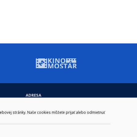
ADRESA
Mestský úrad Brezno
Námestie gen. M. R. Štefánika 1
webovej stránky. Naše cookies môžete prijať alebo odmietnuť
977 01 Brezno
Slovakia (Slovak Republic)