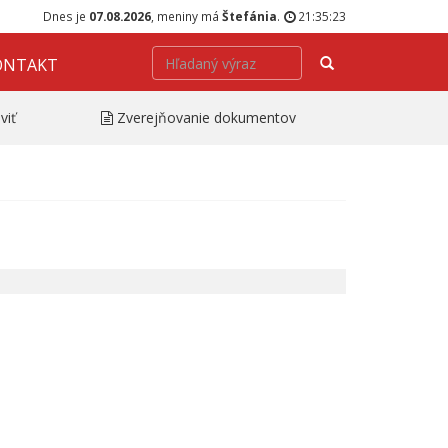
Dnes je
07.08.2026
, meniny má
Štefánia
.
21:35:23
Hľadať
ONTAKT
viť
Zverejňovanie dokumentov