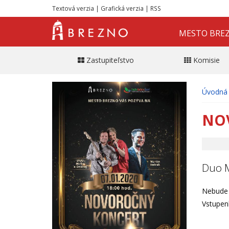
Textová verzia
|
Grafická verzia
|
RSS
MESTO BRE
Zastupiteľstvo
Komisie
Úvodná 
NO
Duo M
Nebude 
Vstupen