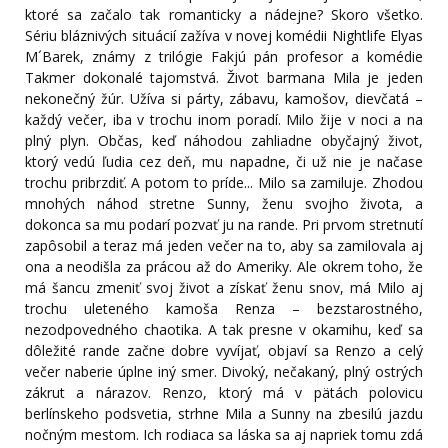
ktoré sa začalo tak romanticky a nádejne? Skoro všetko.
Sériu bláznivých situácií zažíva v novej komédii Nightlife Elyas
M´Barek, známy z trilógie Fakjú pán profesor a komédie
Takmer dokonalé tajomstvá. Život barmana Mila je jeden
nekonečný žúr. Užíva si párty, zábavu, kamošov, dievčatá –
každý večer, iba v trochu inom poradí. Milo žije v noci a na
plný plyn. Občas, keď náhodou zahliadne obyčajný život,
ktorý vedú ľudia cez deň, mu napadne, či už nie je načase
trochu pribrzdiť. A potom to príde... Milo sa zamiluje. Zhodou
mnohých náhod stretne Sunny, ženu svojho života, a
dokonca sa mu podarí pozvať ju na rande. Pri prvom stretnutí
zapôsobil a teraz má jeden večer na to, aby sa zamilovala aj
ona a neodišla za prácou až do Ameriky. Ale okrem toho, že
má šancu zmeniť svoj život a získať ženu snov, má Milo aj
trochu uleteného kamoša Renza – bezstarostného,
nezodpovedného chaotika. A tak presne v okamihu, keď sa
dôležité rande začne dobre vyvíjať, objaví sa Renzo a celý
večer naberie úplne iný smer. Divoký, nečakaný, plný ostrých
zákrut a nárazov. Renzo, ktorý má v pätách polovicu
berlínskeho podsvetia, strhne Mila a Sunny na zbesilú jazdu
nočným mestom. Ich rodiaca sa láska sa aj napriek tomu zdá