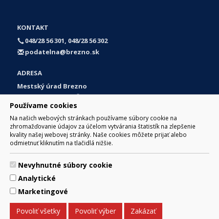
KONTAKT
048/28 56 301, 048/28 56 302
podatelna@brezno.sk
ADRESA
Mestský úrad Brezno
Námestie gen. M. R. Štefánika 1
Používame cookies
977 01 Brezno
Na našich webových stránkach používame súbory cookie na
Slovakia (Slovak Republic)
zhromažďovanie údajov za účelom vytvárania štatistík na zlepšenie
kvality našej webovej stránky. Naše cookies môžete prijať alebo
odmietnuť kliknutím na tlačidlá nižšie.
Nevyhnutné súbory cookie
© 2017 Mesto Brezno, Námestie gen. M. R. Štefánika 1, Brezno
Analytické
977 01 Tel.: 048/28 56 301, 048/28 56 302 Email:
webmaster@brezno.sk
Marketingové
Za obsah zodpovedá Mesto Brezno. Technický prevádzkovateľ:
Arrabella, s.r.o. , Pod Donátom 12/136 Žiar nad Hronom 965 01
Povoliť všetky
Povoliť výber
Zakázať
podpora@internetova-stranka.sk