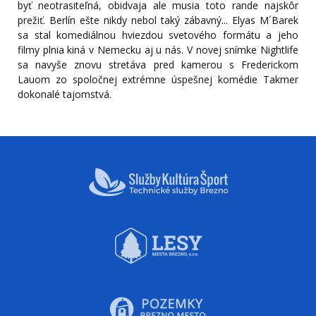
byť neotrasiteľná, obidvaja ale musia toto rande najskôr
prežiť. Berlín ešte nikdy nebol taký zábavný... Elyas M´Barek
sa stal komediálnou hviezdou svetového formátu a jeho
filmy plnia kiná v Nemecku aj u nás. V novej snímke Nightlife
sa navyše znovu stretáva pred kamerou s Frederickom
Lauom zo spoločnej extrémne úspešnej komédie Takmer
dokonalé tajomstvá.