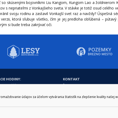
ť so skúsenými bojovníkmi Liu Kangom, Kungom Lao a žoldnierom Kan
ov s nepriateľmi z Vonkajšieho sveta. V stávke je totiž osud celého 
ránil svoju rodinu a zastavil Vonkajší svet raz a navždy? Úspešná sé
 verzii, ktorá sľubuje všetko, čím je jej predloha obľúbená – pútavý
rým si bude treba zakrývať oči.
CIE HODINY:
KONTAKT
zenie kliknite tu:
048/28 56 301, 048/28 56 302
e hodiny
podatelna@brezno.sk
šia prestávka
ažďovanie údajov za účelom vytvárania štatistík na zlepšenie kvality našej 
2.30