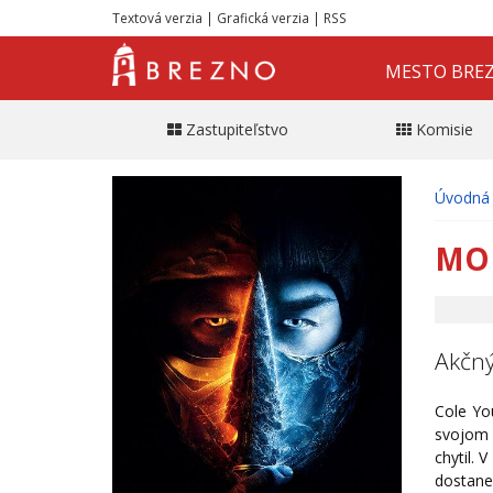
Textová verzia
|
Grafická verzia
|
RSS
MESTO BRE
Zastupiteľstvo
Komisie
Úvodná 
MO
Akčný
Cole Yo
svojom 
chytil. 
dostane