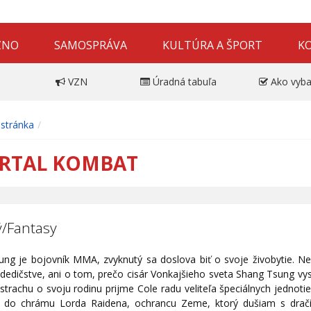
ZNO
SAMOSPRÁVA
KULTÚRA A ŠPORT
K
VZN
Úradná tabuľa
Ako vyba
stránka
RTAL KOMBAT
/Fantasy
ung je bojovník MMA, zvyknutý sa doslova biť o svoje živobytie. Nev
dedičstve, ani o tom, prečo cisár Vonkajšieho sveta Shang Tsung vys
V strachu o svoju rodinu prijme Cole radu veliteľa špeciálnych jedno
 do chrámu Lorda Raidena, ochrancu Zeme, ktorý dušiam s drač