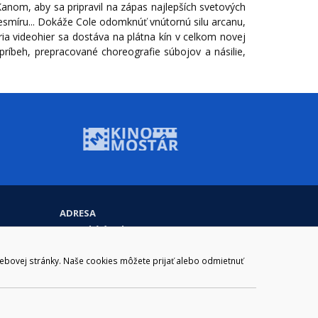
om, aby sa pripravil na zápas najlepších svetových
vesmíru... Dokáže Cole odomknúť vnútornú silu arcanu,
ria videohier sa dostáva na plátna kín v celkom novej
 príbeh, prepracované choreografie súbojov a násilie,
ADRESA
Mestský úrad Brezno
Námestie gen. M. R. Štefánika 1
977 01 Brezno
webovej stránky. Naše cookies môžete prijať alebo odmietnuť
Slovakia (Slovak Republic)