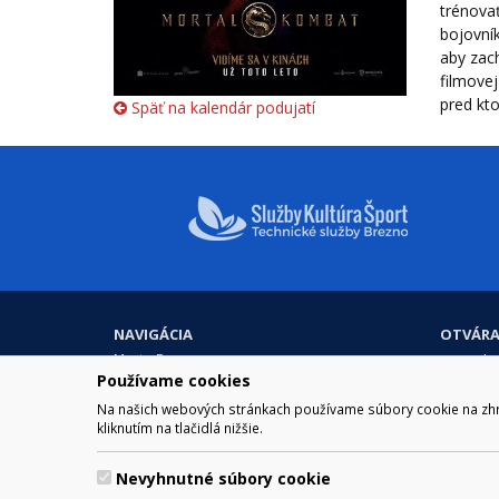
trénova
bojovník
aby zach
filmovej
pred kto
Späť na kalendár podujatí
NAVIGÁCIA
OTVÁRA
Mesto Brezno
Pre zobra
Používame cookies
Otváraci
Samospráva
Obedňaj
Kultúra a šport
Na našich webových stránkach používame súbory cookie na zhrom
11.30 – 1
kliknutím na tlačidlá nižšie.
Kontakt
Nevyhnutné súbory cookie