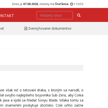
Dnes je
07.08.2026
, meniny má
Štefánia
.
1:10:52
Hľadať
ONTAKT
viť
Zverejňovanie dokumentov
ie však nič o tetovaní draka, s ktorým sa narodil, o
lal svojho najlepšieho bojovníka Sub-Zera, aby Colea
tiek Jaxa a vydá sa hľadať Sonyu Blade. Vďaka tomu sa
ím znamením poskytuje útočisko. Cole uňho začne