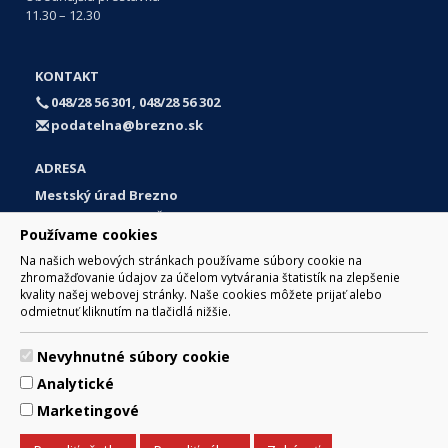
11.30 – 12.30
KONTAKT
048/28 56 301, 048/28 56 302
podatelna@brezno.sk
ADRESA
Mestský úrad Brezno
Námestie gen. M. R. Štefánika 1
Používame cookies
977 01 Brezno
Na našich webových stránkach používame súbory cookie na
Slovakia (Slovak Republic)
zhromažďovanie údajov za účelom vytvárania štatistík na zlepšenie
kvality našej webovej stránky. Naše cookies môžete prijať alebo
odmietnuť kliknutím na tlačidlá nižšie.
Nevyhnutné súbory cookie
© 2017 Mesto Brezno, Námestie gen. M. R. Štefánika 1, Brezno
Analytické
977 01 Tel.: 048/28 56 301, 048/28 56 302 Email:
webmaster@brezno.sk
Marketingové
Za obsah zodpovedá Mesto Brezno. Technický prevádzkovateľ:
Arrabella, s.r.o. , Pod Donátom 12/136 Žiar nad Hronom 965 01