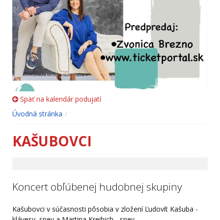
Späť na kalendár podujatí
Úvodná stránka
KAŠUBOVCI
Koncert obľúbenej hudobnej skupiny
Kašubovci v súčasnosti pôsobia v zložení Ľudovít Kašuba -
klávesy, spev a Martina Kreibich - spev.