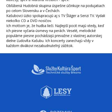
Obľúbená Hudobná skupina úspešne účinkuje na podujatiach
po celom Slovensku a v Čechách.
Kašubovci úzko spolupracujú aj s TV Šláger a Senzi TV. Vydali
niekoľko CD a DVD nosičov.
Ich mottom je, že hudba lieči. Najlepší pocit majú vtedy, keď
ich piesne vyčaria úsmevy na perách. Veselé, melodické
populárne piesne pochádzajú prevažne z vlastnej autorskej
dielne Ľudovíta Kašubu. Ich koncerty zanechajú vždy v
každom divákovi nezabudnuteľný zážitok.