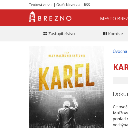
Textová verzia
|
Grafická verzia
|
RSS
MESTO BRE
Zastupiteľstvo
Komisie
Úvodná 
KAR
Dokum
Celoveč
Malířová
pohľad n
nechýba 