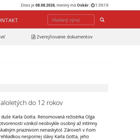
Dnes je
08.08.2026
, meniny má
Oskár
.
1:39:19
Hľadať
ONTAKT
viť
Zverejňovanie dokumentov
loletých do 12 rokov
a duše Karla Gotta. Renomovaná režisérka Olga
otvorenosti vznikol neobvykle osobný až intímny
o skalným priaznivom nenaskytol. Zároveň v ňom
rehliadkou nespornej slávy Karla Gotta, jeho