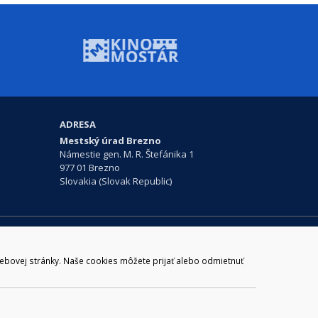
ADRESA
Mestský úrad Brezno
Námestie gen. M. R. Štefánika 1
977 01 Brezno
Slovakia (Slovak Republic)
ail:
webmaster@brezno.sk
m 965 01 podpora@internetova-stranka.sk
webovej stránky. Naše cookies môžete prijať alebo odmietnuť