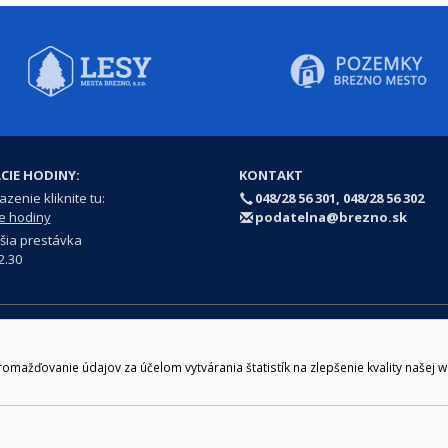
CIE HODINY:
KONTAKT
zenie kliknite tu:
048/28 56 301, 048/28 56 302
e hodiny
podatelna@brezno.sk
šia prestávka
2.30
e gen. M. R. Štefánika 1, Brezno 977 01 Tel.: 048/28 56 301, 048/28 56 302 Em
ický prevádzkovateľ: Arrabella, s.r.o. , Pod Donátom 12/136 Žiar nad Hrono
Prehlásenie o prístupnosti
Ochrana osobných údajov
ažďovanie údajov za účelom vytvárania štatistík na zlepšenie kvality našej 