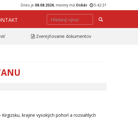
Dnes je
08.08.2026
, meniny má
Oskár
.
5:42:31
Hľadať
ONTAKT
viť
Zverejňovanie dokumentov
TANU
Kirgizsku, krajine vysokých pohorí a rozsiahlych