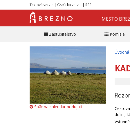
Textová verzia
|
Grafická verzia
|
RSS
MESTO BRE
Zastupiteľstvo
Komisie
Úvodná 
KAD
Rozpr
Späť na kalendár podujatí
Cestovat
dolín., 
Vstupné