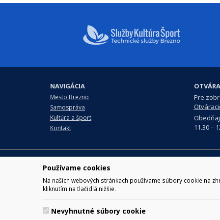
NAVIGÁCIA
OTVÁRA
Mesto Brezno
Pre zobra
Otváraci
Samospráva
Obedňaj
Kultúra a šport
11.30 – 1
Kontakt
© 2017 Mesto Brezno, Námesti
Používame cookies
Za obsah zodpovedá Mesto Brezno. Techn
Na našich webových stránkach používame súbory cookie na zhrom
kliknutím na tlačidlá nižšie.
Nevyhnutné súbory cookie