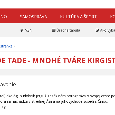
ZNO
SAMOSPRÁVA
KULTÚRA A ŠPORT
K
VZN
Úradná tabuľa
Ako vyba
stránka
E TADE - MNOHÉ TVÁRE KIRGIS
ávanie
eľ, ekológ, hudobník Jerguš Tesák nám porozpráva o svojej ceste po 
ktorá sa nachádza v strednej Ázii a na juhovýchode susedí s Čínou.
:
3€