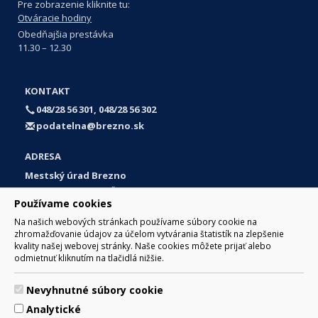
Pre zobrazenie kliknite tu:
Otváracie hodiny
Obedňajšia prestávka
11.30 – 12.30
KONTAKT
048/28 56 301, 048/28 56 302
podatelna@brezno.sk
ADRESA
Mestský úrad Brezno
Námestie gen. M. R. Štefánika 1
Používame cookies
977 01 Brezno
Na našich webových stránkach používame súbory cookie na
Slovakia (Slovak Republic)
zhromažďovanie údajov za účelom vytvárania štatistík na zlepšenie
kvality našej webovej stránky. Naše cookies môžete prijať alebo
odmietnuť kliknutím na tlačidlá nižšie.
Nevyhnutné súbory cookie
© 2017 Mesto Brezno, Námestie gen. M. R. Štefánika 1, Brezno
Analytické
977 01 Tel.: 048/28 56 301, 048/28 56 302 Email: