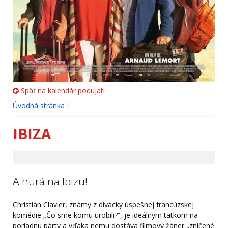
Späť na kalendár podujatí
Úvodná stránka
IBIZA
A hurá na Ibizu!
Christian Clavier, známy z divácky úspešnej francúzskej
komédie „Čo sme komu urobili?“, je ideálnym tatkom na
poriadnu párty a vďaka nemu dostáva filmový žáner „zničené