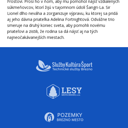
Frostovi. Prosí ho v ňom, aby mu pomohol nájsť vzdialených
súkmeňovcov, ktorí žijú v tajomnom údolí Šangri-La. Sir
Lionel dlho neváha a zorganizuje výpravu, ku ktorej sa pridá
aj jeho dávna priateľka Adelina Fortnightová. Odvážne trio
smeruje na druhý koniec sveta, aby pomohli novému
priateľovi a zistili, že rodina sa dá nájsť aj na tých
najneočakávanejších miestach.