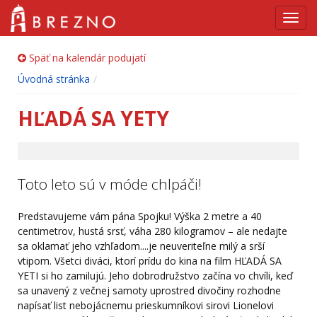
Navig
Späť na kalendár podujatí
Úvodná stránka
HĽADÁ SA YETY
Toto leto sú v móde chlpáči!
Predstavujeme vám pána Spojku! Výška 2 metre a 40
centimetrov, hustá srsť, váha 280 kilogramov – ale nedajte
sa oklamať jeho vzhľadom....je neuveriteľne milý a srší
vtipom. Všetci diváci, ktorí prídu do kina na film HĽADÁ SA
YETI si ho zamilujú. Jeho dobrodružstvo začína vo chvíli, keď
sa unavený z večnej samoty uprostred divočiny rozhodne
napísať list nebojácnemu prieskumníkovi sirovi Lionelovi