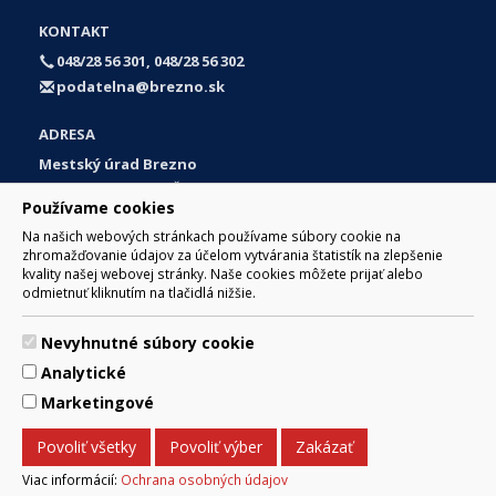
KONTAKT
048/28 56 301, 048/28 56 302
podatelna@brezno.sk
ADRESA
Mestský úrad Brezno
Námestie gen. M. R. Štefánika 1
Používame cookies
977 01 Brezno
Na našich webových stránkach používame súbory cookie na
Slovakia (Slovak Republic)
zhromažďovanie údajov za účelom vytvárania štatistík na zlepšenie
kvality našej webovej stránky. Naše cookies môžete prijať alebo
odmietnuť kliknutím na tlačidlá nižšie.
Nevyhnutné súbory cookie
© 2017 Mesto Brezno, Námestie gen. M. R. Štefánika 1, Brezno
Analytické
977 01 Tel.: 048/28 56 301, 048/28 56 302 Email:
webmaster@brezno.sk
Marketingové
Za obsah zodpovedá Mesto Brezno. Technický prevádzkovateľ:
Arrabella, s.r.o. , Pod Donátom 12/136 Žiar nad Hronom 965 01
Povoliť všetky
Povoliť výber
Zakázať
podpora@internetova-stranka.sk
Prehlásenie o prístupnosti
Ochrana osobných údajov
Viac informácií:
Ochrana osobných údajov