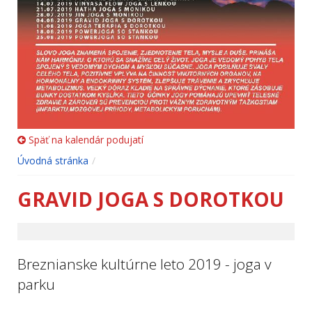
Späť na kalendár podujatí
Úvodná stránka
GRAVID JOGA S DOROTKOU
Breznianske kultúrne leto 2019 - joga v
parku