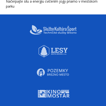
Načerpajte silu a energiu cvičením jogy priamo v mestskom
parku